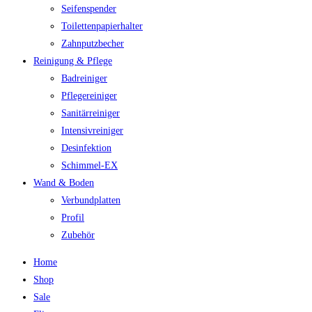
Seifenspender
Toilettenpapierhalter
Zahnputzbecher
Reinigung & Pflege
Badreiniger
Pflegereiniger
Sanitärreiniger
Intensivreiniger
Desinfektion
Schimmel-EX
Wand & Boden
Verbundplatten
Profil
Zubehör
Home
Shop
Sale