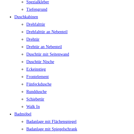
Spezialkleber
Tiefengrund
Duschkabinen
Drehfalttür
Drehfalttür an Nebenteil
Drehtür
Drehtür an Nebenteil
Duschtür mit Seitenwand
Duschtür Nische
Eckeinstieg
Frontelement
Fünfeckdusche
Runddusche
Schiebetür
Walk In
Badmöbel
Badanlage mit Flächenspiegel
Badanlage mit Spiegelschrank