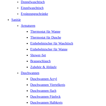
Doppelwaschtisch
Einzelwaschtisch
Ergänzungsschränke
Sanitär
Armaturen
Thermostat für Wanne
Thermostat für Dusche
Einhebelmischer für Waschtisch
Einhebelmischer für Wanne
Shower-Set
Brauseschlauch
Zubehör & Abläufe
Duschwannen
Duschwannen Acryl
Duschwannen Viertelkreis
Duschwannen flach
Duschwannen Fünfeck
Duschwannen Halbkreis