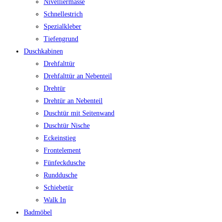
Nivelliermasse
Schnellestrich
Spezialkleber
Tiefengrund
Duschkabinen
Drehfalttür
Drehfalttür an Nebenteil
Drehtür
Drehtür an Nebenteil
Duschtür mit Seitenwand
Duschtür Nische
Eckeinstieg
Frontelement
Fünfeckdusche
Runddusche
Schiebetür
Walk In
Badmöbel