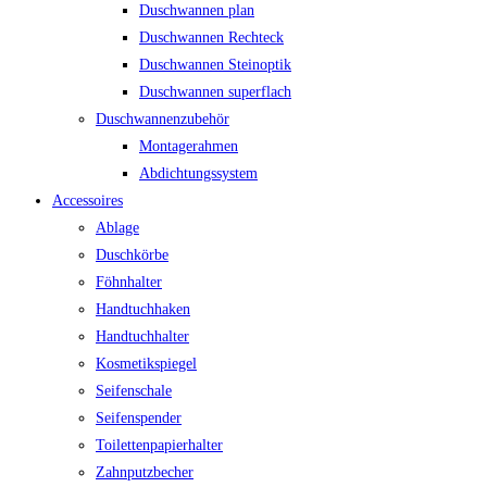
Duschwannen plan
Duschwannen Rechteck
Duschwannen Steinoptik
Duschwannen superflach
Duschwannenzubehör
Montagerahmen
Abdichtungssystem
Accessoires
Ablage
Duschkörbe
Föhnhalter
Handtuchhaken
Handtuchhalter
Kosmetikspiegel
Seifenschale
Seifenspender
Toilettenpapierhalter
Zahnputzbecher