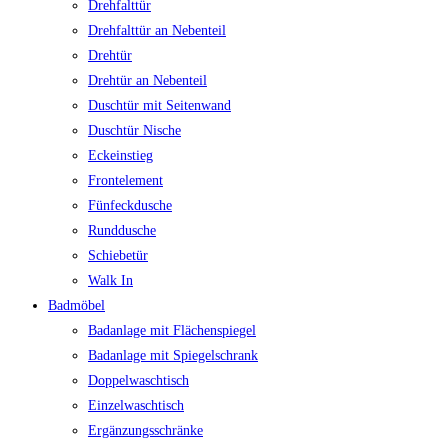
Drehfalttür
Drehfalttür an Nebenteil
Drehtür
Drehtür an Nebenteil
Duschtür mit Seitenwand
Duschtür Nische
Eckeinstieg
Frontelement
Fünfeckdusche
Runddusche
Schiebetür
Walk In
Badmöbel
Badanlage mit Flächenspiegel
Badanlage mit Spiegelschrank
Doppelwaschtisch
Einzelwaschtisch
Ergänzungsschränke