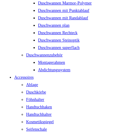
Duschwannen Marmor-Polymer
Duschwannen mit Punktablauf
Duschwannen mit Randablauf
Duschwannen plan
Duschwannen Rechteck
Duschwannen Steinoptik
Duschwannen superflach
Duschwannenzubehör
Montagerahmen
Abdichtungssystem
Accessoires
Ablage
Duschkörbe
Föhnhalter
Handtuchhaken
Handtuchhalter
Kosmetikspiegel
Seifenschale