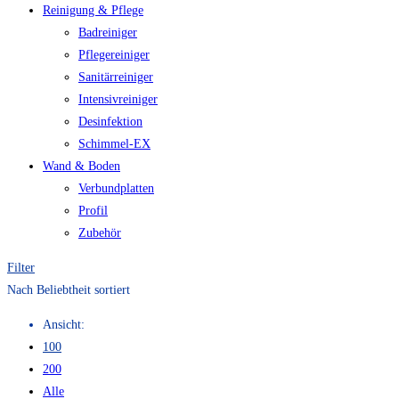
Reinigung & Pflege
Badreiniger
Pflegereiniger
Sanitärreiniger
Intensivreiniger
Desinfektion
Schimmel-EX
Wand & Boden
Verbundplatten
Profil
Zubehör
Filter
Nach Beliebtheit sortiert
Ansicht:
100
200
Alle