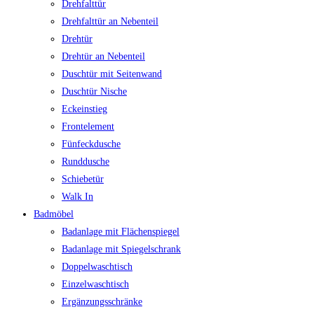
Drehfalttür
Drehfalttür an Nebenteil
Drehtür
Drehtür an Nebenteil
Duschtür mit Seitenwand
Duschtür Nische
Eckeinstieg
Frontelement
Fünfeckdusche
Runddusche
Schiebetür
Walk In
Badmöbel
Badanlage mit Flächenspiegel
Badanlage mit Spiegelschrank
Doppelwaschtisch
Einzelwaschtisch
Ergänzungsschränke