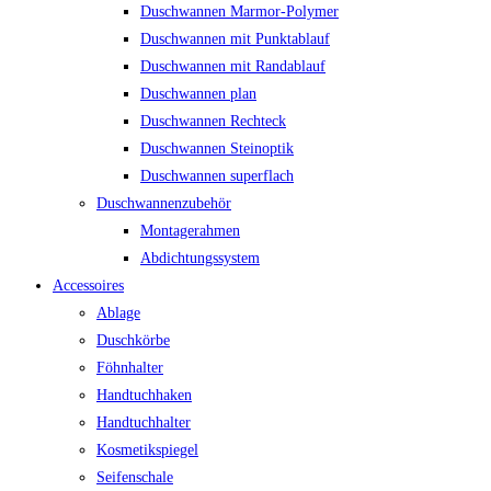
Duschwannen Marmor-Polymer
Duschwannen mit Punktablauf
Duschwannen mit Randablauf
Duschwannen plan
Duschwannen Rechteck
Duschwannen Steinoptik
Duschwannen superflach
Duschwannenzubehör
Montagerahmen
Abdichtungssystem
Accessoires
Ablage
Duschkörbe
Föhnhalter
Handtuchhaken
Handtuchhalter
Kosmetikspiegel
Seifenschale