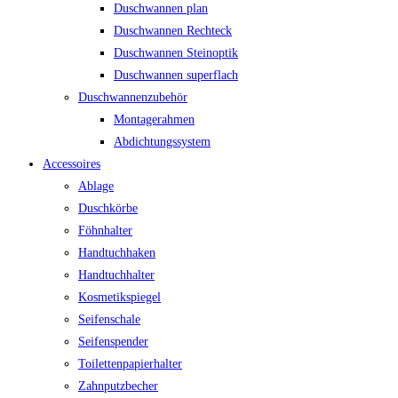
Duschwannen plan
Duschwannen Rechteck
Duschwannen Steinoptik
Duschwannen superflach
Duschwannenzubehör
Montagerahmen
Abdichtungssystem
Accessoires
Ablage
Duschkörbe
Föhnhalter
Handtuchhaken
Handtuchhalter
Kosmetikspiegel
Seifenschale
Seifenspender
Toilettenpapierhalter
Zahnputzbecher