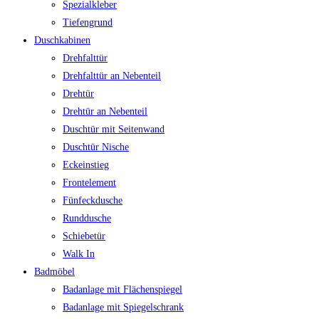
Spezialkleber
Tiefengrund
Duschkabinen
Drehfalttür
Drehfalttür an Nebenteil
Drehtür
Drehtür an Nebenteil
Duschtür mit Seitenwand
Duschtür Nische
Eckeinstieg
Frontelement
Fünfeckdusche
Runddusche
Schiebetür
Walk In
Badmöbel
Badanlage mit Flächenspiegel
Badanlage mit Spiegelschrank