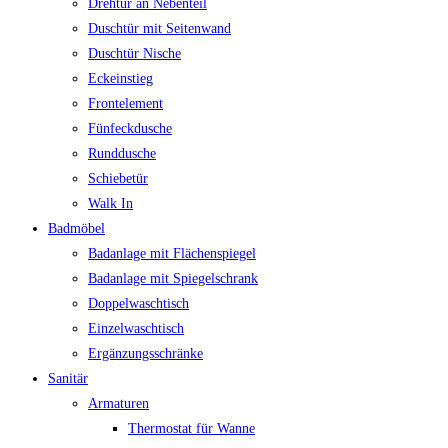
Drehtür an Nebenteil
Duschtür mit Seitenwand
Duschtür Nische
Eckeinstieg
Frontelement
Fünfeckdusche
Runddusche
Schiebetür
Walk In
Badmöbel
Badanlage mit Flächenspiegel
Badanlage mit Spiegelschrank
Doppelwaschtisch
Einzelwaschtisch
Ergänzungsschränke
Sanitär
Armaturen
Thermostat für Wanne