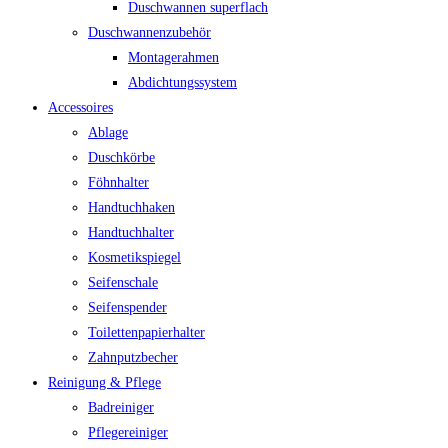
Duschwannen superflach
Duschwannenzubehör
Montagerahmen
Abdichtungssystem
Accessoires
Ablage
Duschkörbe
Föhnhalter
Handtuchhaken
Handtuchhalter
Kosmetikspiegel
Seifenschale
Seifenspender
Toilettenpapierhalter
Zahnputzbecher
Reinigung & Pflege
Badreiniger
Pflegereiniger