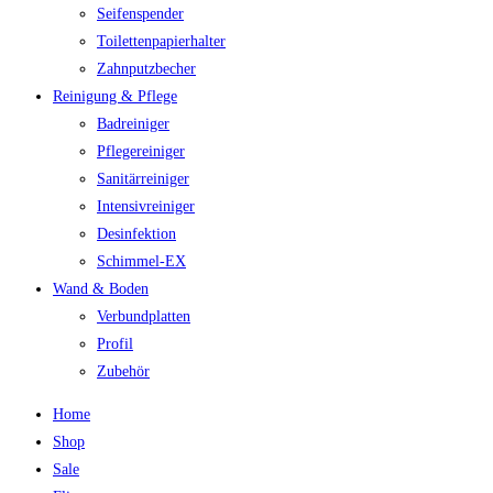
Seifenspender
Toilettenpapierhalter
Zahnputzbecher
Reinigung & Pflege
Badreiniger
Pflegereiniger
Sanitärreiniger
Intensivreiniger
Desinfektion
Schimmel-EX
Wand & Boden
Verbundplatten
Profil
Zubehör
Home
Shop
Sale