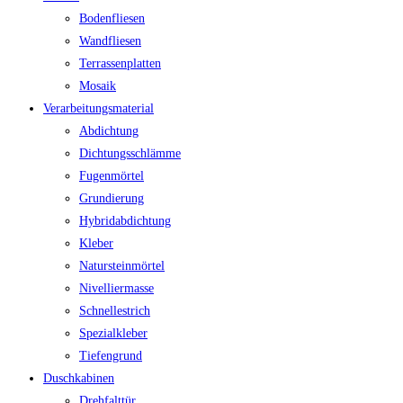
Bodenfliesen
Wandfliesen
Terrassenplatten
Mosaik
Verarbeitungsmaterial
Abdichtung
Dichtungsschlämme
Fugenmörtel
Grundierung
Hybridabdichtung
Kleber
Natursteinmörtel
Nivelliermasse
Schnellestrich
Spezialkleber
Tiefengrund
Duschkabinen
Drehfalttür