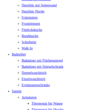
Duschtür mit Seitenwand
Duschtür Nische
Eckeinstieg
Frontelement
Fünfeckdusche
Runddusche
Schiebetür
Walk In
Badmöbel
Badanlage mit Flächenspiegel
Badanlage mit Spiegelschrank
Doppelwaschtisch
Einzelwaschtisch
Ergänzungsschränke
Sanitär
Armaturen
Thermostat für Wanne
Thermostat für Dusche