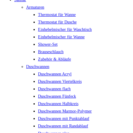
Armaturen
Thermostat für Wanne
Thermostat für Dusche
Einhebelmischer für Waschtisch
Einhebelmischer für Wanne
Shower-Set
Brauseschlauch
Zubehör & Abläufe
Duschwannen
Duschwannen Acryl
Duschwannen Viertelkreis
Duschwannen flach
Duschwannen Fünfeck
Duschwannen Halbkreis
Duschwannen Marmor-Polymer
Duschwannen mit Punktablauf
Duschwannen mit Randablauf