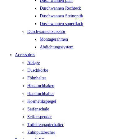
Duschwannen plan
Duschwannen Rechteck
Duschwannen Steinoptik
Duschwannen superflach
Duschwannenzubehör
Montagerahmen
Abdichtungssystem
Accessoires
Ablage
Duschkörbe
Föhnhalter
Handtuchhaken
Handtuchhalter
Kosmetikspiegel
Seifenschale
Seifenspender
Toilettenpapierhalter
Zahnputzbecher