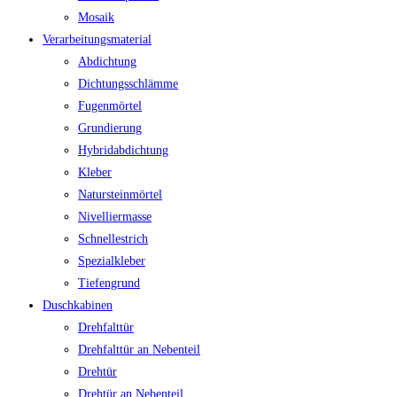
Mosaik
Verarbeitungsmaterial
Abdichtung
Dichtungsschlämme
Fugenmörtel
Grundierung
Hybridabdichtung
Kleber
Natursteinmörtel
Nivelliermasse
Schnellestrich
Spezialkleber
Tiefengrund
Duschkabinen
Drehfalttür
Drehfalttür an Nebenteil
Drehtür
Drehtür an Nebenteil