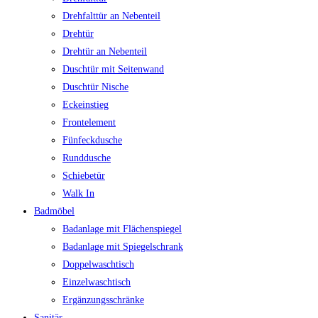
Drehfalttür an Nebenteil
Drehtür
Drehtür an Nebenteil
Duschtür mit Seitenwand
Duschtür Nische
Eckeinstieg
Frontelement
Fünfeckdusche
Runddusche
Schiebetür
Walk In
Badmöbel
Badanlage mit Flächenspiegel
Badanlage mit Spiegelschrank
Doppelwaschtisch
Einzelwaschtisch
Ergänzungsschränke
Sanitär