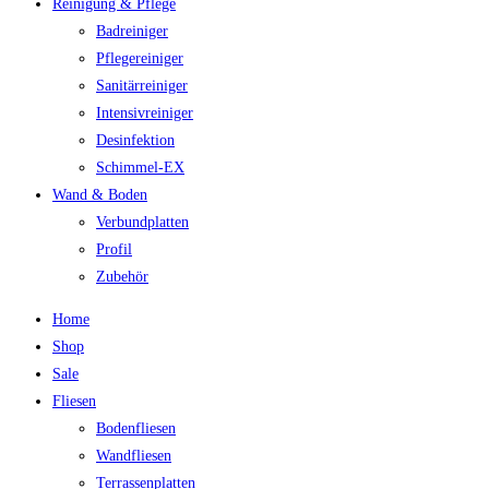
Reinigung & Pflege
Badreiniger
Pflegereiniger
Sanitärreiniger
Intensivreiniger
Desinfektion
Schimmel-EX
Wand & Boden
Verbundplatten
Profil
Zubehör
Home
Shop
Sale
Fliesen
Bodenfliesen
Wandfliesen
Terrassenplatten