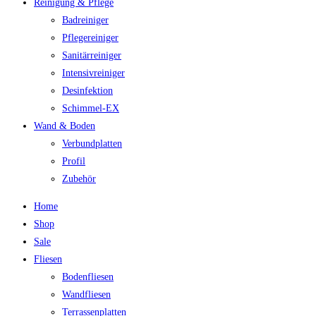
Reinigung & Pflege
Badreiniger
Pflegereiniger
Sanitärreiniger
Intensivreiniger
Desinfektion
Schimmel-EX
Wand & Boden
Verbundplatten
Profil
Zubehör
Home
Shop
Sale
Fliesen
Bodenfliesen
Wandfliesen
Terrassenplatten