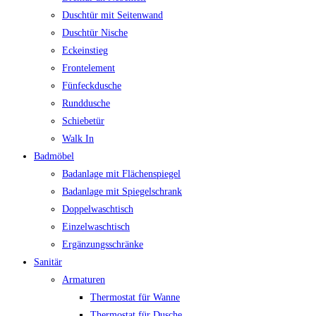
Duschtür mit Seitenwand
Duschtür Nische
Eckeinstieg
Frontelement
Fünfeckdusche
Runddusche
Schiebetür
Walk In
Badmöbel
Badanlage mit Flächenspiegel
Badanlage mit Spiegelschrank
Doppelwaschtisch
Einzelwaschtisch
Ergänzungsschränke
Sanitär
Armaturen
Thermostat für Wanne
Thermostat für Dusche