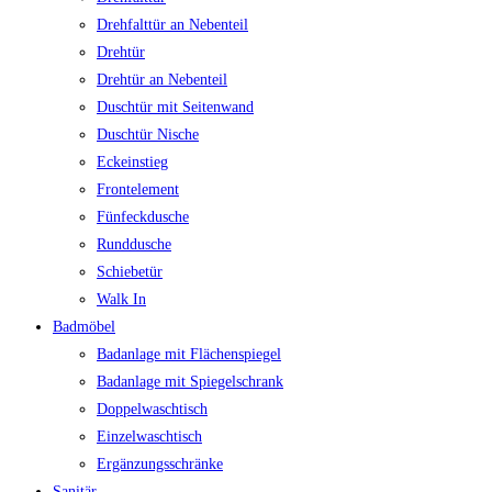
Drehfalttür an Nebenteil
Drehtür
Drehtür an Nebenteil
Duschtür mit Seitenwand
Duschtür Nische
Eckeinstieg
Frontelement
Fünfeckdusche
Runddusche
Schiebetür
Walk In
Badmöbel
Badanlage mit Flächenspiegel
Badanlage mit Spiegelschrank
Doppelwaschtisch
Einzelwaschtisch
Ergänzungsschränke
Sanitär