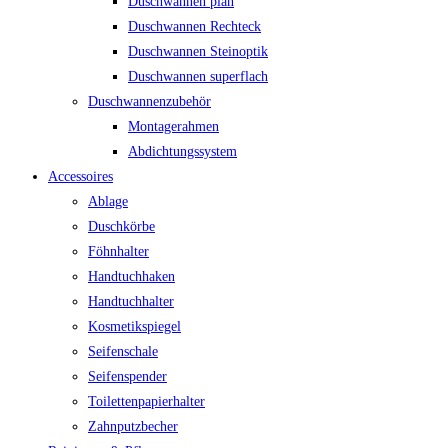
Duschwannen plan
Duschwannen Rechteck
Duschwannen Steinoptik
Duschwannen superflach
Duschwannenzubehör
Montagerahmen
Abdichtungssystem
Accessoires
Ablage
Duschkörbe
Föhnhalter
Handtuchhaken
Handtuchhalter
Kosmetikspiegel
Seifenschale
Seifenspender
Toilettenpapierhalter
Zahnputzbecher