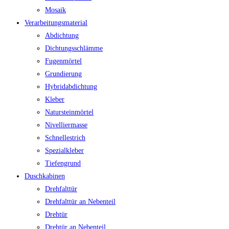
Mosaik
Verarbeitungsmaterial
Abdichtung
Dichtungsschlämme
Fugenmörtel
Grundierung
Hybridabdichtung
Kleber
Natursteinmörtel
Nivelliermasse
Schnellestrich
Spezialkleber
Tiefengrund
Duschkabinen
Drehfalttür
Drehfalttür an Nebenteil
Drehtür
Drehtür an Nebenteil