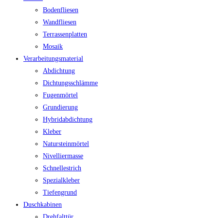
Bodenfliesen
Wandfliesen
Terrassenplatten
Mosaik
Verarbeitungsmaterial
Abdichtung
Dichtungsschlämme
Fugenmörtel
Grundierung
Hybridabdichtung
Kleber
Natursteinmörtel
Nivelliermasse
Schnellestrich
Spezialkleber
Tiefengrund
Duschkabinen
Drehfalttür