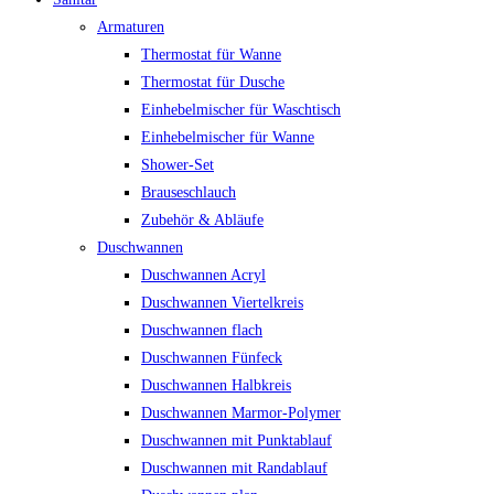
Armaturen
Thermostat für Wanne
Thermostat für Dusche
Einhebelmischer für Waschtisch
Einhebelmischer für Wanne
Shower-Set
Brauseschlauch
Zubehör & Abläufe
Duschwannen
Duschwannen Acryl
Duschwannen Viertelkreis
Duschwannen flach
Duschwannen Fünfeck
Duschwannen Halbkreis
Duschwannen Marmor-Polymer
Duschwannen mit Punktablauf
Duschwannen mit Randablauf