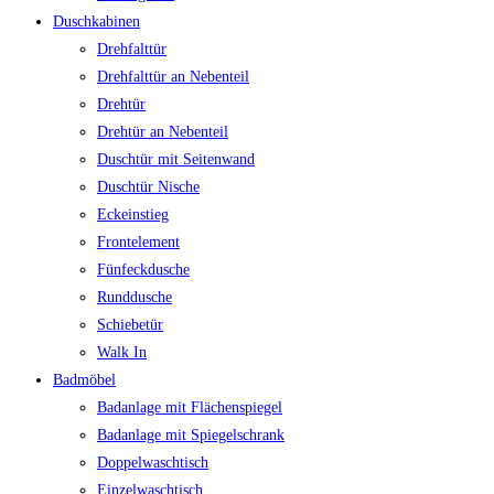
Duschkabinen
Drehfalttür
Drehfalttür an Nebenteil
Drehtür
Drehtür an Nebenteil
Duschtür mit Seitenwand
Duschtür Nische
Eckeinstieg
Frontelement
Fünfeckdusche
Runddusche
Schiebetür
Walk In
Badmöbel
Badanlage mit Flächenspiegel
Badanlage mit Spiegelschrank
Doppelwaschtisch
Einzelwaschtisch