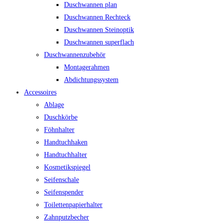
Duschwannen plan
Duschwannen Rechteck
Duschwannen Steinoptik
Duschwannen superflach
Duschwannenzubehör
Montagerahmen
Abdichtungssystem
Accessoires
Ablage
Duschkörbe
Föhnhalter
Handtuchhaken
Handtuchhalter
Kosmetikspiegel
Seifenschale
Seifenspender
Toilettenpapierhalter
Zahnputzbecher