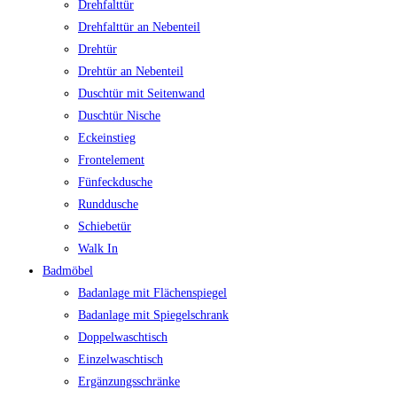
Drehfalttür
Drehfalttür an Nebenteil
Drehtür
Drehtür an Nebenteil
Duschtür mit Seitenwand
Duschtür Nische
Eckeinstieg
Frontelement
Fünfeckdusche
Runddusche
Schiebetür
Walk In
Badmöbel
Badanlage mit Flächenspiegel
Badanlage mit Spiegelschrank
Doppelwaschtisch
Einzelwaschtisch
Ergänzungsschränke