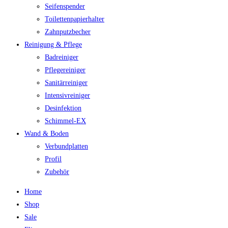
Seifenspender
Toilettenpapierhalter
Zahnputzbecher
Reinigung & Pflege
Badreiniger
Pflegereiniger
Sanitärreiniger
Intensivreiniger
Desinfektion
Schimmel-EX
Wand & Boden
Verbundplatten
Profil
Zubehör
Home
Shop
Sale