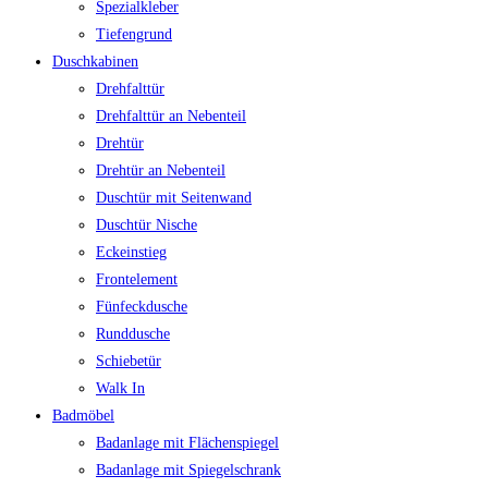
Spezialkleber
Tiefengrund
Duschkabinen
Drehfalttür
Drehfalttür an Nebenteil
Drehtür
Drehtür an Nebenteil
Duschtür mit Seitenwand
Duschtür Nische
Eckeinstieg
Frontelement
Fünfeckdusche
Runddusche
Schiebetür
Walk In
Badmöbel
Badanlage mit Flächenspiegel
Badanlage mit Spiegelschrank