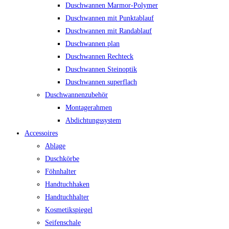
Duschwannen Marmor-Polymer
Duschwannen mit Punktablauf
Duschwannen mit Randablauf
Duschwannen plan
Duschwannen Rechteck
Duschwannen Steinoptik
Duschwannen superflach
Duschwannenzubehör
Montagerahmen
Abdichtungssystem
Accessoires
Ablage
Duschkörbe
Föhnhalter
Handtuchhaken
Handtuchhalter
Kosmetikspiegel
Seifenschale