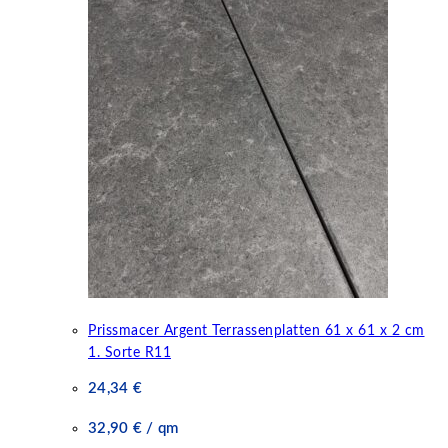
Prissmacer Argent Terrassenplatten 61 x 61 x 2 cm
1. Sorte R11
24,34
€
32,90
€
/
qm