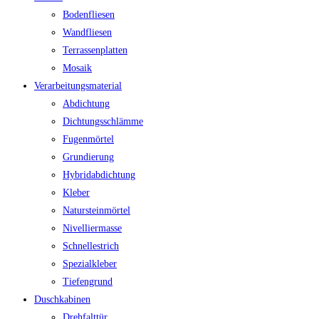
Bodenfliesen
Wandfliesen
Terrassenplatten
Mosaik
Verarbeitungsmaterial
Abdichtung
Dichtungsschlämme
Fugenmörtel
Grundierung
Hybridabdichtung
Kleber
Natursteinmörtel
Nivelliermasse
Schnellestrich
Spezialkleber
Tiefengrund
Duschkabinen
Drehfalttür