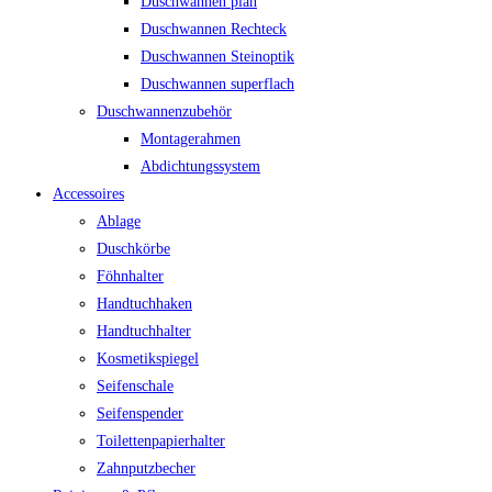
Duschwannen plan
Duschwannen Rechteck
Duschwannen Steinoptik
Duschwannen superflach
Duschwannenzubehör
Montagerahmen
Abdichtungssystem
Accessoires
Ablage
Duschkörbe
Föhnhalter
Handtuchhaken
Handtuchhalter
Kosmetikspiegel
Seifenschale
Seifenspender
Toilettenpapierhalter
Zahnputzbecher