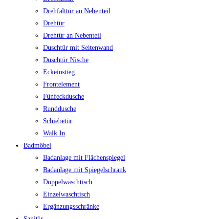
Drehfalttür an Nebenteil
Drehtür
Drehtür an Nebenteil
Duschtür mit Seitenwand
Duschtür Nische
Eckeinstieg
Frontelement
Fünfeckdusche
Runddusche
Schiebetür
Walk In
Badmöbel
Badanlage mit Flächenspiegel
Badanlage mit Spiegelschrank
Doppelwaschtisch
Einzelwaschtisch
Ergänzungsschränke
Sanitär