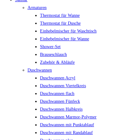
Armaturen
Thermostat für Wanne
Thermostat für Dusche
Einhebelmischer für Waschtisch
Einhebelmischer für Wanne
Shower-Set
Brauseschlauch
Zubehör & Abläufe
Duschwannen
Duschwannen Acryl
Duschwannen Viertelkreis
Duschwannen flach
Duschwannen Fünfeck
Duschwannen Halbkreis
Duschwannen Marmor-Polymer
Duschwannen mit Punktablauf
Duschwannen mit Randablauf