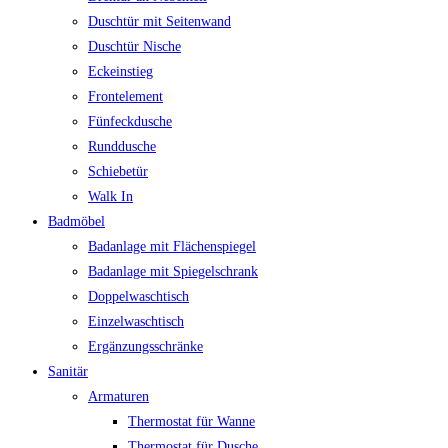
Duschtür mit Seitenwand
Duschtür Nische
Eckeinstieg
Frontelement
Fünfeckdusche
Runddusche
Schiebetür
Walk In
Badmöbel
Badanlage mit Flächenspiegel
Badanlage mit Spiegelschrank
Doppelwaschtisch
Einzelwaschtisch
Ergänzungsschränke
Sanitär
Armaturen
Thermostat für Wanne
Thermostat für Dusche