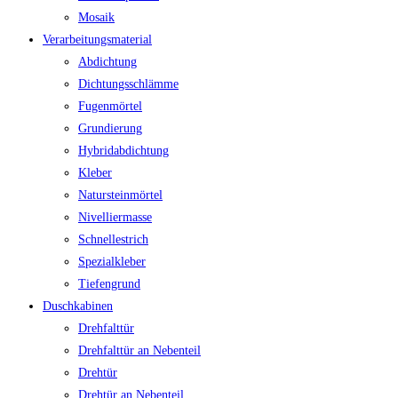
Mosaik
Verarbeitungsmaterial
Abdichtung
Dichtungsschlämme
Fugenmörtel
Grundierung
Hybridabdichtung
Kleber
Natursteinmörtel
Nivelliermasse
Schnellestrich
Spezialkleber
Tiefengrund
Duschkabinen
Drehfalttür
Drehfalttür an Nebenteil
Drehtür
Drehtür an Nebenteil