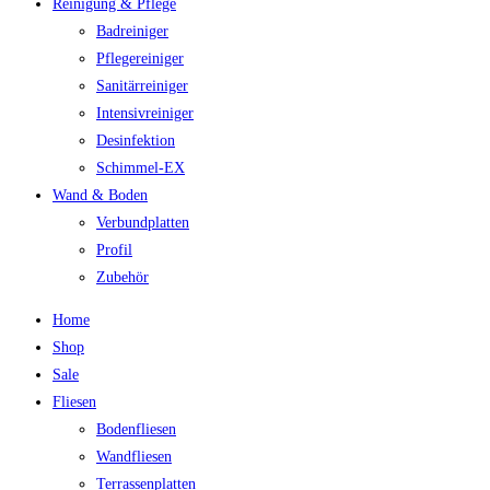
Reinigung & Pflege
Badreiniger
Pflegereiniger
Sanitärreiniger
Intensivreiniger
Desinfektion
Schimmel-EX
Wand & Boden
Verbundplatten
Profil
Zubehör
Home
Shop
Sale
Fliesen
Bodenfliesen
Wandfliesen
Terrassenplatten