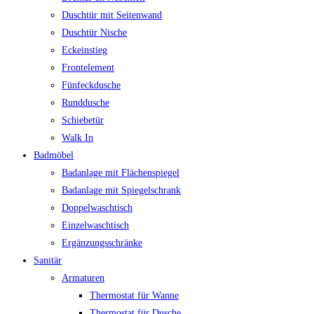
Duschtür mit Seitenwand
Duschtür Nische
Eckeinstieg
Frontelement
Fünfeckdusche
Runddusche
Schiebetür
Walk In
Badmöbel
Badanlage mit Flächenspiegel
Badanlage mit Spiegelschrank
Doppelwaschtisch
Einzelwaschtisch
Ergänzungsschränke
Sanitär
Armaturen
Thermostat für Wanne
Thermostat für Dusche