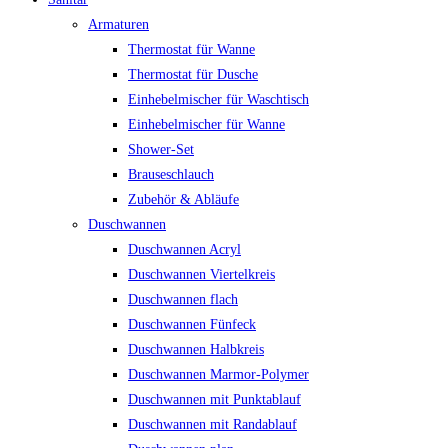
Armaturen
Thermostat für Wanne
Thermostat für Dusche
Einhebelmischer für Waschtisch
Einhebelmischer für Wanne
Shower-Set
Brauseschlauch
Zubehör & Abläufe
Duschwannen
Duschwannen Acryl
Duschwannen Viertelkreis
Duschwannen flach
Duschwannen Fünfeck
Duschwannen Halbkreis
Duschwannen Marmor-Polymer
Duschwannen mit Punktablauf
Duschwannen mit Randablauf