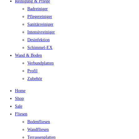
Reinigung & Pflege
Badreiniger
Pflegereiniger
Sanitärreiniger
Intensivreiniger
Desinfektion
Schimmel-EX
Wand & Boden
Verbundplatten
Profil
Zubehör
Home
Shop
Sale
Fliesen
Bodenfliesen
Wandfliesen
Terrassenplatten