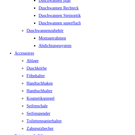
Duschwannen plan
Duschwannen Rechteck
Duschwannen Steinoptik
Duschwannen superflach
Duschwannenzubehör
Montagerahmen
Abdichtungssystem
Accessoires
Ablage
Duschkörbe
Föhnhalter
Handtuchhaken
Handtuchhalter
Kosmetikspiegel
Seifenschale
Seifenspender
Toilettenpapierhalter
Zahnputzbecher