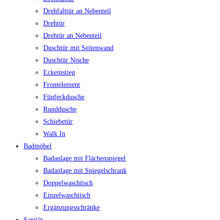
Drehfalttür an Nebenteil
Drehtür
Drehtür an Nebenteil
Duschtür mit Seitenwand
Duschtür Nische
Eckeinstieg
Frontelement
Fünfeckdusche
Runddusche
Schiebetür
Walk In
Badmöbel
Badanlage mit Flächenspiegel
Badanlage mit Spiegelschrank
Doppelwaschtisch
Einzelwaschtisch
Ergänzungsschränke
Sanitär