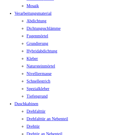
Mosaik
Verarbeitungsmaterial
Abdichtung
Dichtungsschlämme
Fugenmörtel
Grundierung
Hybridabdichtung
Kleber
Natursteinmörtel
Nivelliermasse
Schnellestrich
Spezialkleber
Tiefengrund
Duschkabinen
Drehfalttür
Drehfalttür an Nebenteil
Drehtür
Drehtür an Nebenteil