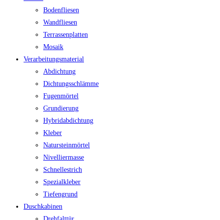
Bodenfliesen
Wandfliesen
Terrassenplatten
Mosaik
Verarbeitungsmaterial
Abdichtung
Dichtungsschlämme
Fugenmörtel
Grundierung
Hybridabdichtung
Kleber
Natursteinmörtel
Nivelliermasse
Schnellestrich
Spezialkleber
Tiefengrund
Duschkabinen
Drehfalttür