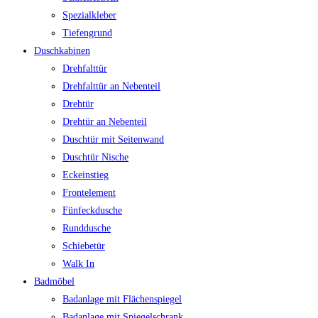
Spezialkleber
Tiefengrund
Duschkabinen
Drehfalttür
Drehfalttür an Nebenteil
Drehtür
Drehtür an Nebenteil
Duschtür mit Seitenwand
Duschtür Nische
Eckeinstieg
Frontelement
Fünfeckdusche
Runddusche
Schiebetür
Walk In
Badmöbel
Badanlage mit Flächenspiegel
Badanlage mit Spiegelschrank