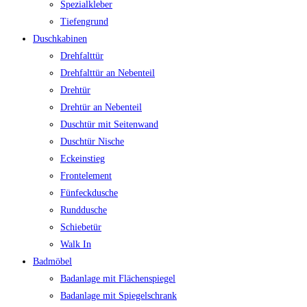
Spezialkleber
Tiefengrund
Duschkabinen
Drehfalttür
Drehfalttür an Nebenteil
Drehtür
Drehtür an Nebenteil
Duschtür mit Seitenwand
Duschtür Nische
Eckeinstieg
Frontelement
Fünfeckdusche
Runddusche
Schiebetür
Walk In
Badmöbel
Badanlage mit Flächenspiegel
Badanlage mit Spiegelschrank