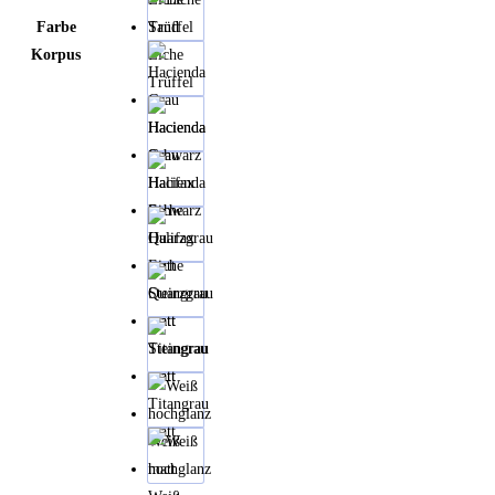
Farbe
Sand
Korpus
Eiche
Trüffel
Hacienda
Grau
Hacienda
Schwarz
Halifax
Eiche
Quarzgrau
matt
Steingrau
matt
Titangrau
matt
Weiß
hochglanz