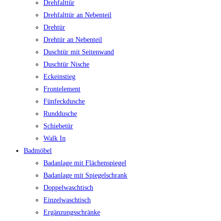
Drehfalttür
Drehfalttür an Nebenteil
Drehtür
Drehtür an Nebenteil
Duschtür mit Seitenwand
Duschtür Nische
Eckeinstieg
Frontelement
Fünfeckdusche
Runddusche
Schiebetür
Walk In
Badmöbel
Badanlage mit Flächenspiegel
Badanlage mit Spiegelschrank
Doppelwaschtisch
Einzelwaschtisch
Ergänzungsschränke