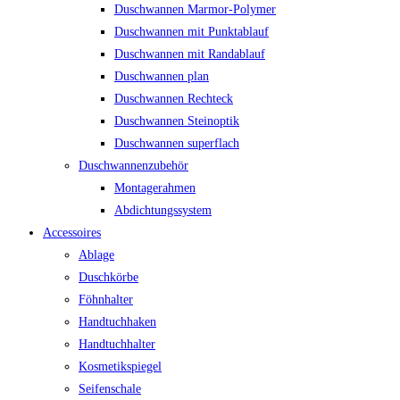
Duschwannen Marmor-Polymer
Duschwannen mit Punktablauf
Duschwannen mit Randablauf
Duschwannen plan
Duschwannen Rechteck
Duschwannen Steinoptik
Duschwannen superflach
Duschwannenzubehör
Montagerahmen
Abdichtungssystem
Accessoires
Ablage
Duschkörbe
Föhnhalter
Handtuchhaken
Handtuchhalter
Kosmetikspiegel
Seifenschale