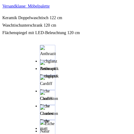
Versandklasse: Möbelpalette
Keramik Doppelwaschtisch 122 cm
Waschtischunterschrank 120 cm
Flächenspiegel mit LED-Beleuchtung 120 cm
Anthrazit
hochglanz
Betonoptik
Cardiff
Eiche
Charleston
Eiche