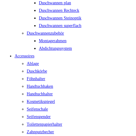
Duschwannen plan
Duschwannen Rechteck
Duschwannen Steinoptik
Duschwannen superflach
Duschwannenzubehör
Montagerahmen
Abdichtungssystem
Accessoires
Ablage
Duschkörbe
Föhnhalter
Handtuchhaken
Handtuchhalter
Kosmetikspiegel
Seifenschale
Seifenspender
Toilettenpapierhalter
Zahnputzbecher