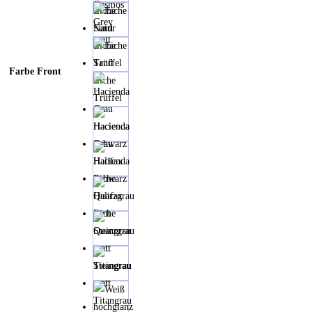
Cosmos
Eiche
Grey
Natur
matt
Eiche
Sand
Farbe Front
Eiche
Trüffel
Hacienda
Grau
Hacienda
Schwarz
Halifax
Eiche
Quarzgrau
matt
Steingrau
matt
Titangrau