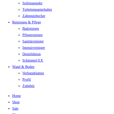
Seifenspender
Toilettenpapierhalter
Zahnputzbecher
Reinigung & Pflege
Badreiniger
Pflegereiniger
Sanitärreiniger
Intensivreiniger
Desinfektion
Schimmel-EX
Wand & Boden
Verbundplatten
Profil
Zubehör
Home
Shop
Sale