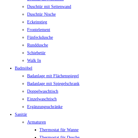
Duschtür mit Seitenwand
Duschtür Nische
Eckeinstieg
Frontelement
Fünfeckdusche
Runddusche
Schiebetür
Walk In
Badmöbel
Badanlage mit Flächenspiegel
Badanlage mit Spiegelschrank
Doppelwaschtisch
Einzelwaschtisch
Ergänzungsschränke
Sanitär
Armaturen
Thermostat für Wanne
Thermostat für Dusche