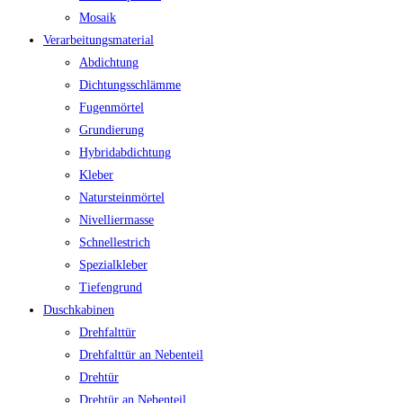
Mosaik
Verarbeitungsmaterial
Abdichtung
Dichtungsschlämme
Fugenmörtel
Grundierung
Hybridabdichtung
Kleber
Natursteinmörtel
Nivelliermasse
Schnellestrich
Spezialkleber
Tiefengrund
Duschkabinen
Drehfalttür
Drehfalttür an Nebenteil
Drehtür
Drehtür an Nebenteil