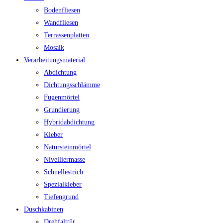
Bodenfliesen
Wandfliesen
Terrassenplatten
Mosaik
Verarbeitungsmaterial
Abdichtung
Dichtungsschlämme
Fugenmörtel
Grundierung
Hybridabdichtung
Kleber
Natursteinmörtel
Nivelliermasse
Schnellestrich
Spezialkleber
Tiefengrund
Duschkabinen
Drehfalttür