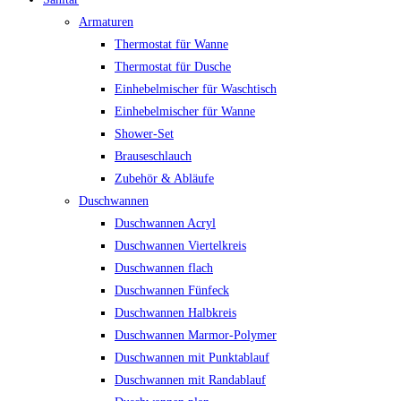
Armaturen
Thermostat für Wanne
Thermostat für Dusche
Einhebelmischer für Waschtisch
Einhebelmischer für Wanne
Shower-Set
Brauseschlauch
Zubehör & Abläufe
Duschwannen
Duschwannen Acryl
Duschwannen Viertelkreis
Duschwannen flach
Duschwannen Fünfeck
Duschwannen Halbkreis
Duschwannen Marmor-Polymer
Duschwannen mit Punktablauf
Duschwannen mit Randablauf