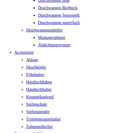
Duschwannen plan
Duschwannen Rechteck
Duschwannen Steinoptik
Duschwannen superflach
Duschwannenzubehör
Montagerahmen
Abdichtungssystem
Accessoires
Ablage
Duschkörbe
Föhnhalter
Handtuchhaken
Handtuchhalter
Kosmetikspiegel
Seifenschale
Seifenspender
Toilettenpapierhalter
Zahnputzbecher