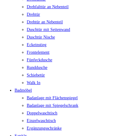
Drehfalttür an Nebenteil
Drehtür
Drehtür an Nebenteil
Duschtür mit Seitenwand
Duschtür Nische
Eckeinstieg
Frontelement
Fünfeckdusche
Runddusche
Schiebetür
Walk In
Badmöbel
Badanlage mit Flächenspiegel
Badanlage mit Spiegelschrank
Doppelwaschtisch
Einzelwaschtisch
Ergänzungsschränke
Sanitär