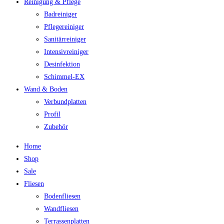
Reinigung & Pflege
Badreiniger
Pflegereiniger
Sanitärreiniger
Intensivreiniger
Desinfektion
Schimmel-EX
Wand & Boden
Verbundplatten
Profil
Zubehör
Home
Shop
Sale
Fliesen
Bodenfliesen
Wandfliesen
Terrassenplatten