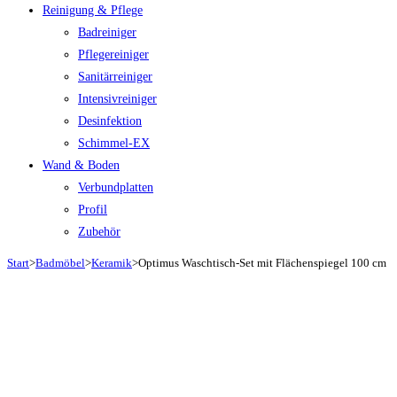
Reinigung & Pflege
Badreiniger
Pflegereiniger
Sanitärreiniger
Intensivreiniger
Desinfektion
Schimmel-EX
Wand & Boden
Verbundplatten
Profil
Zubehör
Start
>
Badmöbel
>
Keramik
>
Optimus Waschtisch-Set mit Flächenspiegel 100 cm