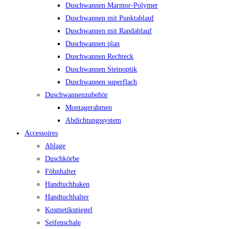
Duschwannen Marmor-Polymer
Duschwannen mit Punktablauf
Duschwannen mit Randablauf
Duschwannen plan
Duschwannen Rechteck
Duschwannen Steinoptik
Duschwannen superflach
Duschwannenzubehör
Montagerahmen
Abdichtungssystem
Accessoires
Ablage
Duschkörbe
Föhnhalter
Handtuchhaken
Handtuchhalter
Kosmetikspiegel
Seifenschale