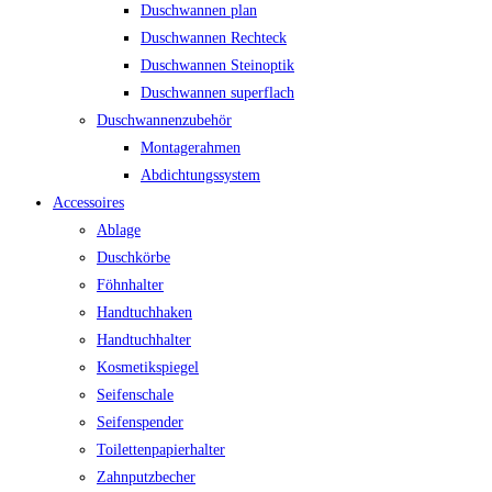
Duschwannen plan
Duschwannen Rechteck
Duschwannen Steinoptik
Duschwannen superflach
Duschwannenzubehör
Montagerahmen
Abdichtungssystem
Accessoires
Ablage
Duschkörbe
Föhnhalter
Handtuchhaken
Handtuchhalter
Kosmetikspiegel
Seifenschale
Seifenspender
Toilettenpapierhalter
Zahnputzbecher