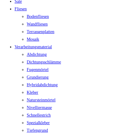
Sale
Fliesen
Bodenfliesen
Wandfliesen
Terrassenplatten
Mosaik
Verarbeitungsmaterial
Abdichtung
Dichtungsschlämme
Fugenmörtel
Grundierung
Hybridabdichtung
Kleber
Natursteinmörtel
Nivelliermasse
Schnellestrich
Spezialkleber
Tiefengrund