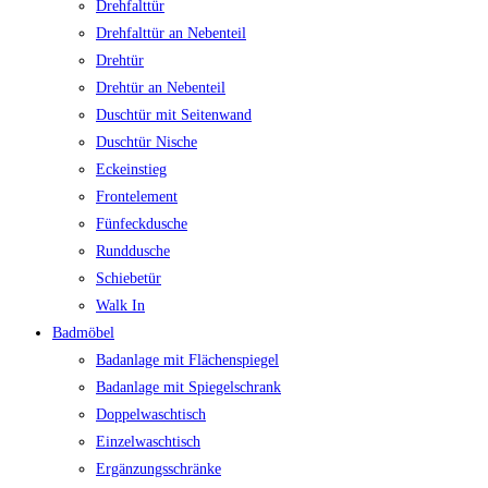
Drehfalttür
Drehfalttür an Nebenteil
Drehtür
Drehtür an Nebenteil
Duschtür mit Seitenwand
Duschtür Nische
Eckeinstieg
Frontelement
Fünfeckdusche
Runddusche
Schiebetür
Walk In
Badmöbel
Badanlage mit Flächenspiegel
Badanlage mit Spiegelschrank
Doppelwaschtisch
Einzelwaschtisch
Ergänzungsschränke