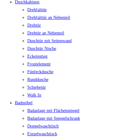
Duschkabinen
Drehfalttür
Drehfalttür an Nebenteil
Drehtür
Drehtür an Nebenteil
Duschtür mit Seitenwand
Duschtür Nische
Eckeinstieg
Frontelement
Fünfeckdusche
Runddusche
Schiebetür
Walk In
Badmöbel
Badanlage mit Flächenspiegel
Badanlage mit Spiegelschrank
Doppelwaschtisch
Einzelwaschtisch