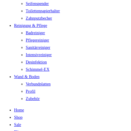
Seifenspender
Toilettenpapierhalter
Zahnputzbecher
Reinigung & Pflege
Badreiniger
Pflegereiniger
Sanitärreiniger
Intensivreiniger
Desinfektion
Schimmel-EX
Wand & Boden
Verbundplatten
Profil
Zubehör
Home
Shop
Sale