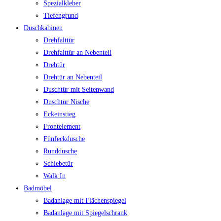
Spezialkleber
Tiefengrund
Duschkabinen
Drehfalttür
Drehfalttür an Nebenteil
Drehtür
Drehtür an Nebenteil
Duschtür mit Seitenwand
Duschtür Nische
Eckeinstieg
Frontelement
Fünfeckdusche
Runddusche
Schiebetür
Walk In
Badmöbel
Badanlage mit Flächenspiegel
Badanlage mit Spiegelschrank