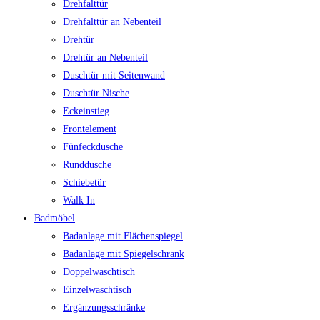
Drehfalttür
Drehfalttür an Nebenteil
Drehtür
Drehtür an Nebenteil
Duschtür mit Seitenwand
Duschtür Nische
Eckeinstieg
Frontelement
Fünfeckdusche
Runddusche
Schiebetür
Walk In
Badmöbel
Badanlage mit Flächenspiegel
Badanlage mit Spiegelschrank
Doppelwaschtisch
Einzelwaschtisch
Ergänzungsschränke