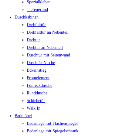
Spezialkleber
Tiefengrund
Duschkabinen
Drehfalttür
Drehfalttür an Nebenteil
Drehtür
Drehtür an Nebenteil
Duschtür mit Seitenwand
Duschtür Nische
Eckeinstieg
Frontelement
Fünfeckdusche
Runddusche
Schiebetür
Walk In
Badmöbel
Badanlage mit Flächenspiegel
Badanlage mit Spiegelschrank