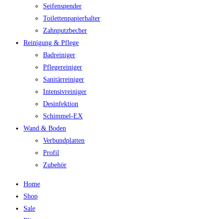
Seifenspender
Toilettenpapierhalter
Zahnputzbecher
Reinigung & Pflege
Badreiniger
Pflegereiniger
Sanitärreiniger
Intensivreiniger
Desinfektion
Schimmel-EX
Wand & Boden
Verbundplatten
Profil
Zubehör
Home
Shop
Sale