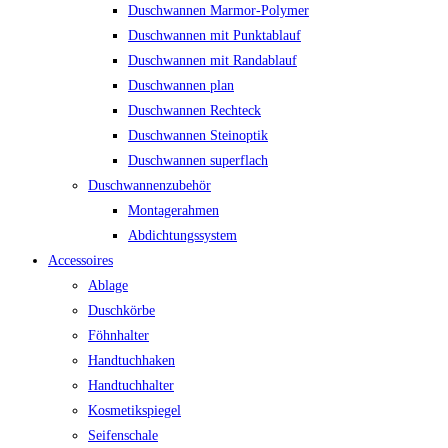
Duschwannen Marmor-Polymer
Duschwannen mit Punktablauf
Duschwannen mit Randablauf
Duschwannen plan
Duschwannen Rechteck
Duschwannen Steinoptik
Duschwannen superflach
Duschwannenzubehör
Montagerahmen
Abdichtungssystem
Accessoires
Ablage
Duschkörbe
Föhnhalter
Handtuchhaken
Handtuchhalter
Kosmetikspiegel
Seifenschale