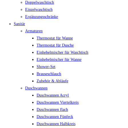
Doppelwaschtisch
Einzelwaschtisch
Ergänzungsschränke
Sanitär
Armaturen
Thermostat für Wanne
Thermostat für Dusche
Einhebelmischer für Waschtisch
Einhebelmischer für Wanne
Shower-Set
Brauseschlauch
Zubehör & Abläufe
Duschwannen
Duschwannen Acryl
Duschwannen Viertelkreis
Duschwannen flach
Duschwannen Fünfeck
Duschwannen Halbkreis