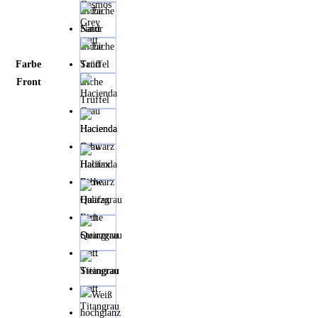
Cosmos
Eiche
Grey
Natur
matt
Eiche
Farbe
Sand
Front
Eiche
Trüffel
Hacienda
Grau
Hacienda
Schwarz
Halifax
Eiche
Quarzgrau
matt
Steingrau
matt
Titangrau