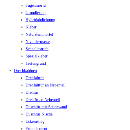
Fugenmörtel
Grundierung
Hybridabdichtung
Kleber
Natursteinmörtel
Nivelliermasse
Schnellestrich
Spezialkleber
Tiefengrund
Duschkabinen
Drehfalttür
Drehfalttür an Nebenteil
Drehtür
Drehtür an Nebenteil
Duschtür mit Seitenwand
Duschtür Nische
Eckeinstieg
Frontelement