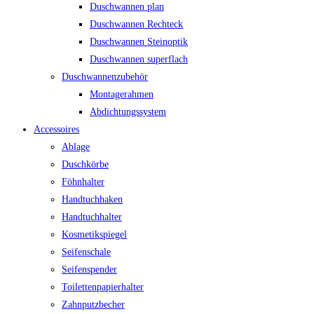
Duschwannen plan
Duschwannen Rechteck
Duschwannen Steinoptik
Duschwannen superflach
Duschwannenzubehör
Montagerahmen
Abdichtungssystem
Accessoires
Ablage
Duschkörbe
Föhnhalter
Handtuchhaken
Handtuchhalter
Kosmetikspiegel
Seifenschale
Seifenspender
Toilettenpapierhalter
Zahnputzbecher