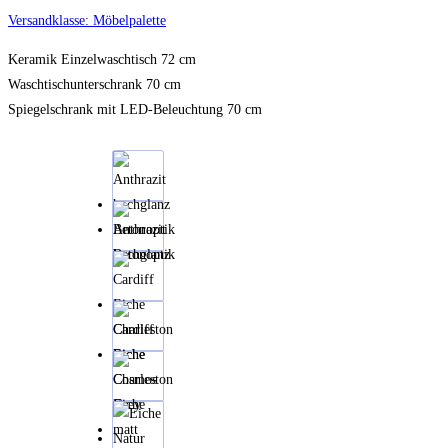
Versandklasse: Möbelpalette
Keramik Einzelwaschtisch 72 cm
Waschtischunterschrank 70 cm
Spiegelschrank mit LED-Beleuchtung 70 cm
Anthrazit
hochglanz
Betonoptik
Cardiff
Eiche
Charleston
Eiche