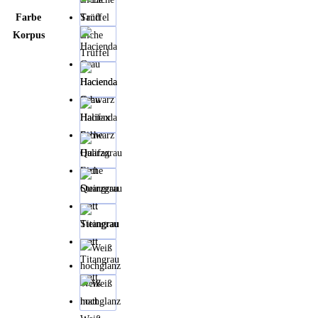
Farbe
Sand
Korpus
Eiche
Trüffel
Hacienda
Grau
Hacienda
Schwarz
Halifax
Eiche
Quarzgrau
matt
Steingrau
matt
Titangrau
matt
Weiß
hochglanz