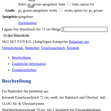
Weiß
Select pa_grosse-spiegeltuer
links
links option for
matt
Große
pa_grosse-spiegeltuer
rechts
rechts option for pa_grosse-
Spiegeltür
spiegeltuer
Zurücksetzen
Laguna Feo Waschtisch-Set 72 cm Menge
In den Warenkorb
SKU
SET FS70 K1L (Anhg/Stgm)
Kategorien
Badanlage mit
Spiegelschrank
,
Badmöbel
,
Einzelwaschtisch
,
Keramik
Beschreibung
Zusätzliche Information
Produktsicherheit
Beschreibung
Feo Badmöbel-Set bestehend aus:
Keramik Einzelwaschtisch 72 cm, weiß, mit Hahnloch und Überlauf, inkl.
CLOU Ab- & Überlaufsystem
Waschtischunterschrank 70 cm, mit 2 Auszügen mit Einzugsdämpfung