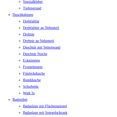
Spezialkleber
Tiefengrund
Duschkabinen
Drehfalttür
Drehfalttür an Nebenteil
Drehtür
Drehtür an Nebenteil
Duschtür mit Seitenwand
Duschtür Nische
Eckeinstieg
Frontelement
Fünfeckdusche
Runddusche
Schiebetür
Walk In
Badmöbel
Badanlage mit Flächenspiegel
Badanlage mit Spiegelschrank