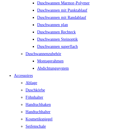
Duschwannen Marmor-Polymer
Duschwannen mit Punktablauf
Duschwannen mit Randablauf
Duschwannen plan
Duschwannen Rechteck
Duschwannen Steinoptik
Duschwannen superflach
Duschwannenzubehör
Montagerahmen
Abdichtungssystem
Accessoires
Ablage
Duschkörbe
Föhnhalter
Handtuchhaken
Handtuchhalter
Kosmetikspiegel
Seifenschale