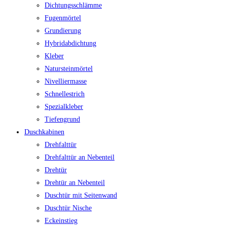
Dichtungsschlämme
Fugenmörtel
Grundierung
Hybridabdichtung
Kleber
Natursteinmörtel
Nivelliermasse
Schnellestrich
Spezialkleber
Tiefengrund
Duschkabinen
Drehfalttür
Drehfalttür an Nebenteil
Drehtür
Drehtür an Nebenteil
Duschtür mit Seitenwand
Duschtür Nische
Eckeinstieg