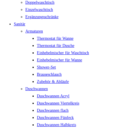
Doppelwaschtisch
Einzelwaschtisch
Ergänzungsschränke
Sanitär
Armaturen
Thermostat für Wanne
Thermostat für Dusche
Einhebelmischer für Waschtisch
Einhebelmischer für Wanne
Shower-Set
Brauseschlauch
Zubehör & Abläufe
Duschwannen
Duschwannen Acryl
Duschwannen Viertelkreis
Duschwannen flach
Duschwannen Fünfeck
Duschwannen Halbkreis