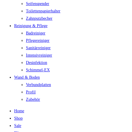
Seifenspender
Toilettenpapierhalter
Zahnputzbecher
Reinigung & Pflege
Badreiniger
Pflegereiniger
Sanitärreiniger
Intensivreiniger
Desinfektion
Schimmel-EX
Wand & Boden
Verbundplatten
Profil
Zubehör
Home
Shop
Sale