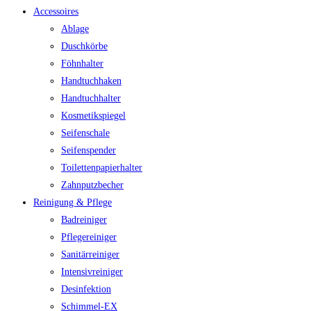
Accessoires
Ablage
Duschkörbe
Föhnhalter
Handtuchhaken
Handtuchhalter
Kosmetikspiegel
Seifenschale
Seifenspender
Toilettenpapierhalter
Zahnputzbecher
Reinigung & Pflege
Badreiniger
Pflegereiniger
Sanitärreiniger
Intensivreiniger
Desinfektion
Schimmel-EX