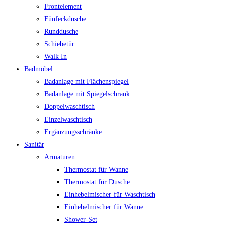
Frontelement
Fünfeckdusche
Runddusche
Schiebetür
Walk In
Badmöbel
Badanlage mit Flächenspiegel
Badanlage mit Spiegelschrank
Doppelwaschtisch
Einzelwaschtisch
Ergänzungsschränke
Sanitär
Armaturen
Thermostat für Wanne
Thermostat für Dusche
Einhebelmischer für Waschtisch
Einhebelmischer für Wanne
Shower-Set