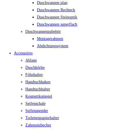
Duschwannen plan
Duschwannen Rechteck
Duschwannen Steinoptik
Duschwannen superflach
Duschwannenzubehör
Montagerahmen
Abdichtungssystem
Accessoires
Ablage
Duschkörbe
Föhnhalter
Handtuchhaken
Handtuchhalter
Kosmetikspiegel
Seifenschale
Seifenspender
Toilettenpapierhalter
Zahnputzbecher