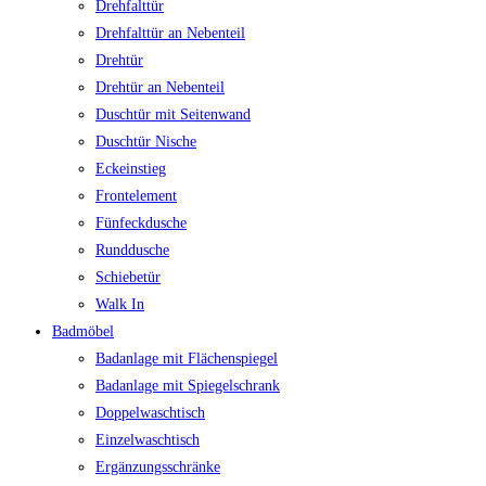
Drehfalttür
Drehfalttür an Nebenteil
Drehtür
Drehtür an Nebenteil
Duschtür mit Seitenwand
Duschtür Nische
Eckeinstieg
Frontelement
Fünfeckdusche
Runddusche
Schiebetür
Walk In
Badmöbel
Badanlage mit Flächenspiegel
Badanlage mit Spiegelschrank
Doppelwaschtisch
Einzelwaschtisch
Ergänzungsschränke