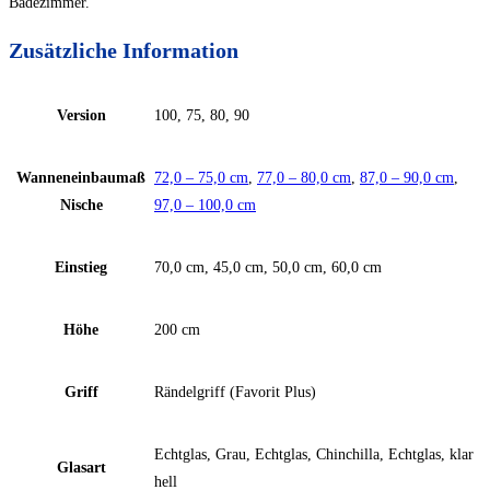
Badezimmer.
Zusätzliche Information
Version
100, 75, 80, 90
Wanneneinbaumaß
72,0 – 75,0 cm
,
77,0 – 80,0 cm
,
87,0 – 90,0 cm
,
Nische
97,0 – 100,0 cm
Einstieg
70,0 cm, 45,0 cm, 50,0 cm, 60,0 cm
Höhe
200 cm
Griff
Rändelgriff (Favorit Plus)
Echtglas, Grau, Echtglas, Chinchilla, Echtglas, klar
Glasart
hell