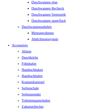
Duschwannen plan
Duschwannen Rechteck
Duschwannen Steinoptik
Duschwannen superflach
Duschwannenzubehör
Montagerahmen
Abdichtungssystem
Accessoires
Ablage
Duschkörbe
Föhnhalter
Handtuchhaken
Handtuchhalter
Kosmetikspiegel
Seifenschale
Seifenspender
Toilettenpapierhalter
Zahnputzbecher