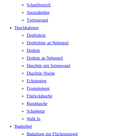
Schnellestrich
Spezialkleber
Tiefengrund
Duschkabinen
Drehfalttür
Drehfalttür an Nebenteil
Drehtür
Drehtür an Nebenteil
Duschtür mit Seitenwand
Duschtür Nische
Eckeinstieg
Frontelement
Fünfeckdusche
Runddusche
Schiebetür
Walk In
Badmöbel
Badanlage mit Flächenspiegel