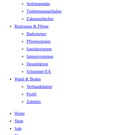
Seifenspender
Toilettenpapierhalter
Zahnputzbecher
Reinigung & Pflege
Badreiniger
Pflegereiniger
Sanitärreiniger
Intensivreiniger
Desinfektion
Schimmel-EX
Wand & Boden
Verbundplatten
Profil
Zubehör
Home
Shop
Sale