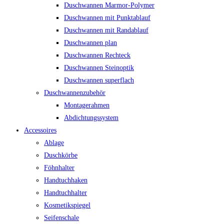
Duschwannen Marmor-Polymer
Duschwannen mit Punktablauf
Duschwannen mit Randablauf
Duschwannen plan
Duschwannen Rechteck
Duschwannen Steinoptik
Duschwannen superflach
Duschwannenzubehör
Montagerahmen
Abdichtungssystem
Accessoires
Ablage
Duschkörbe
Föhnhalter
Handtuchhaken
Handtuchhalter
Kosmetikspiegel
Seifenschale