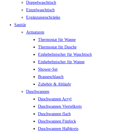
Doppelwaschtisch
Einzelwaschtisch
Ergänzungsschränke
Sanitär
Armaturen
Thermostat für Wanne
Thermostat für Dusche
Einhebelmischer für Waschtisch
Einhebelmischer für Wanne
Shower-Set
Brauseschlauch
Zubehör & Abläufe
Duschwannen
Duschwannen Acryl
Duschwannen Viertelkreis
Duschwannen flach
Duschwannen Fünfeck
Duschwannen Halbkreis