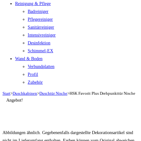
Reinigung & Pflege
Badreiniger
Pflegereiniger
Sanitärreiniger
Intensivreiniger
Desinfektion
Schimmel-EX
Wand & Boden
Verbundplatten
Profil
Zubehör
Start
>
Duschkabinen
>
Duschtür Nische
>
HSK Favorit Plus Drehpunkttür Nische
Angebot!
Abbildungen ähnlich. Gegebenenfalls dargestellte Dekorationsartikel sind
nicht im Lieferumfang enthalten. Farben können vom Original abweichen.