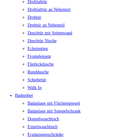
Drehfalttür
Drehfalttür an Nebenteil
Drehtür
Drehtür an Nebenteil
Duschtür mit Seitenwand
Duschtür Nische
Eckeinstieg
Frontelement
Fünfeckdusche
Runddusche
Schiebetür
Walk In
Badmöbel
Badanlage mit Flächenspiegel
Badanlage mit Spiegelschrank
Doppelwaschtisch
Einzelwaschtisch
Ergänzungsschränke