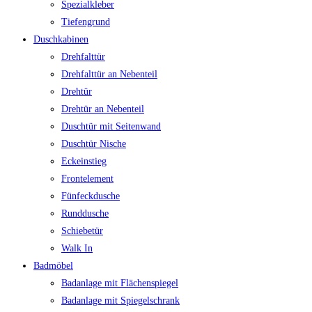
Spezialkleber
Tiefengrund
Duschkabinen
Drehfalttür
Drehfalttür an Nebenteil
Drehtür
Drehtür an Nebenteil
Duschtür mit Seitenwand
Duschtür Nische
Eckeinstieg
Frontelement
Fünfeckdusche
Runddusche
Schiebetür
Walk In
Badmöbel
Badanlage mit Flächenspiegel
Badanlage mit Spiegelschrank