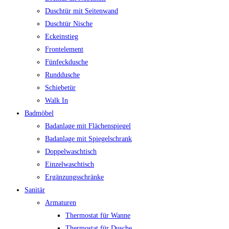
Duschtür mit Seitenwand
Duschtür Nische
Eckeinstieg
Frontelement
Fünfeckdusche
Runddusche
Schiebetür
Walk In
Badmöbel
Badanlage mit Flächenspiegel
Badanlage mit Spiegelschrank
Doppelwaschtisch
Einzelwaschtisch
Ergänzungsschränke
Sanitär
Armaturen
Thermostat für Wanne
Thermostat für Dusche