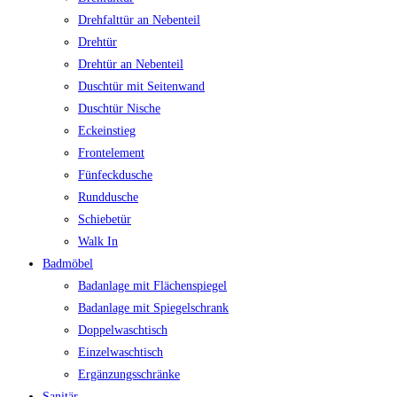
Drehfalttür an Nebenteil
Drehtür
Drehtür an Nebenteil
Duschtür mit Seitenwand
Duschtür Nische
Eckeinstieg
Frontelement
Fünfeckdusche
Runddusche
Schiebetür
Walk In
Badmöbel
Badanlage mit Flächenspiegel
Badanlage mit Spiegelschrank
Doppelwaschtisch
Einzelwaschtisch
Ergänzungsschränke
Sanitär