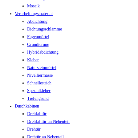
Mosaik
Verarbeitungsmaterial
Abdichtung
Dichtungsschlämme
Fugenmörtel
Grundierung
Hybridabdichtung
Kleber
Natursteinmörtel
Nivelliermasse
Schnellestrich
Spezialkleber
Tiefengrund
Duschkabinen
Drehfalttür
Drehfalttür an Nebenteil
Drehtür
Drehtür an Nebenteil