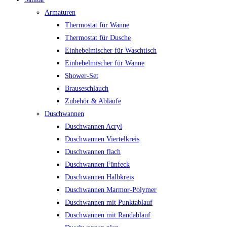
Armaturen
Thermostat für Wanne
Thermostat für Dusche
Einhebelmischer für Waschtisch
Einhebelmischer für Wanne
Shower-Set
Brauseschlauch
Zubehör & Abläufe
Duschwannen
Duschwannen Acryl
Duschwannen Viertelkreis
Duschwannen flach
Duschwannen Fünfeck
Duschwannen Halbkreis
Duschwannen Marmor-Polymer
Duschwannen mit Punktablauf
Duschwannen mit Randablauf