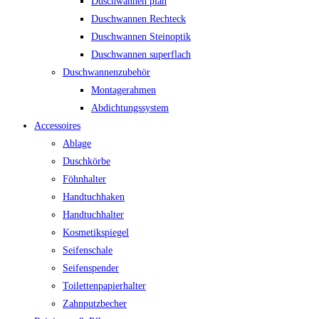
Duschwannen plan
Duschwannen Rechteck
Duschwannen Steinoptik
Duschwannen superflach
Duschwannenzubehör
Montagerahmen
Abdichtungssystem
Accessoires
Ablage
Duschkörbe
Föhnhalter
Handtuchhaken
Handtuchhalter
Kosmetikspiegel
Seifenschale
Seifenspender
Toilettenpapierhalter
Zahnputzbecher