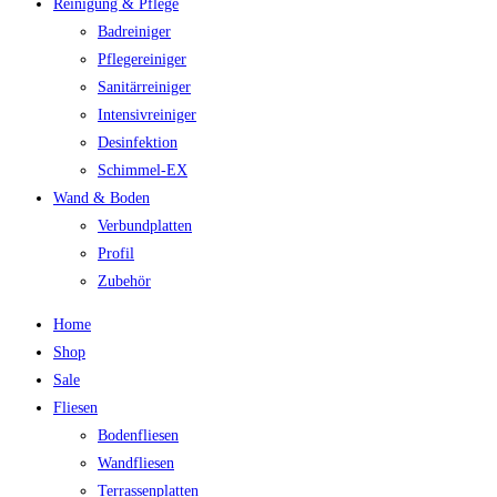
Reinigung & Pflege
Badreiniger
Pflegereiniger
Sanitärreiniger
Intensivreiniger
Desinfektion
Schimmel-EX
Wand & Boden
Verbundplatten
Profil
Zubehör
Home
Shop
Sale
Fliesen
Bodenfliesen
Wandfliesen
Terrassenplatten