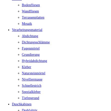
Bodenfliesen
Wandfliesen
Terrassenplatten
Mosaik
Verarbeitungsmaterial
Abdichtung
Dichtungsschlämme
Fugenmörtel
Grundierung
Hybridabdichtung
Kleber
Natursteinmörtel
Nivelliermasse
Schnellestrich
Spezialkleber
Tiefengrund
Duschkabinen
Drehfalttür