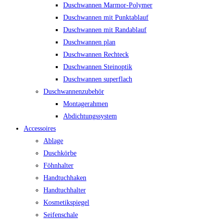
Duschwannen Marmor-Polymer
Duschwannen mit Punktablauf
Duschwannen mit Randablauf
Duschwannen plan
Duschwannen Rechteck
Duschwannen Steinoptik
Duschwannen superflach
Duschwannenzubehör
Montagerahmen
Abdichtungssystem
Accessoires
Ablage
Duschkörbe
Föhnhalter
Handtuchhaken
Handtuchhalter
Kosmetikspiegel
Seifenschale