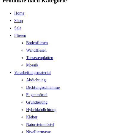
Produkte nach Kategorie
Home
Shop
Sale
Fliesen
Bodenfliesen
Wandfliesen
Terrassenplatten
Mosaik
Verarbeitungsmaterial
Abdichtung
Dichtungsschlämme
Fugenmörtel
Grundierung
Hybridabdichtung
Kleber
Natursteinmörtel
Nivelliermasse