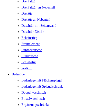
Drehfalttür
Drehfalttür an Nebenteil
Drehtür
Drehtür an Nebenteil
Duschtür mit Seitenwand
Duschtür Nische
Eckeinstieg
Frontelement
Fünfeckdusche
Runddusche
Schiebetür
Walk In
Badmöbel
Badanlage mit Flächenspiegel
Badanlage mit Spiegelschrank
Doppelwaschtisch
Einzelwaschtisch
Ergänzungsschränke