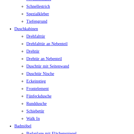
Schnellestrich
Spezialkleber
Tiefengrund
Duschkabinen
Drehfalttür
Drehfalttür an Nebenteil
Drehtür
Drehtür an Nebenteil
Duschtür mit Seitenwand
Duschtür Nische
Eckeinstieg
Frontelement
Fünfeckdusche
Runddusche
Schiebetür
Walk In
Badmöbel
Badanlage mit Flächenspiegel