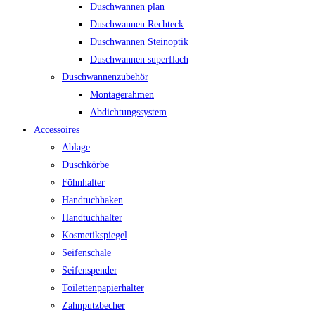
Duschwannen plan
Duschwannen Rechteck
Duschwannen Steinoptik
Duschwannen superflach
Duschwannenzubehör
Montagerahmen
Abdichtungssystem
Accessoires
Ablage
Duschkörbe
Föhnhalter
Handtuchhaken
Handtuchhalter
Kosmetikspiegel
Seifenschale
Seifenspender
Toilettenpapierhalter
Zahnputzbecher