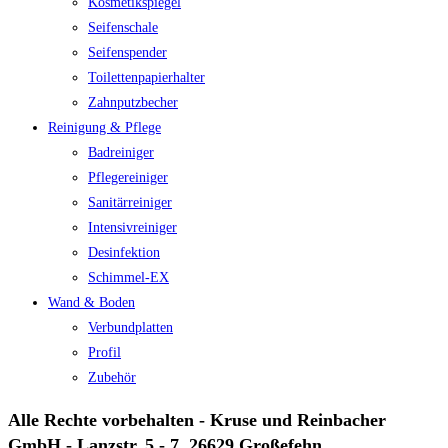
Kosmetikspiegel
Seifenschale
Seifenspender
Toilettenpapierhalter
Zahnputzbecher
Reinigung & Pflege
Badreiniger
Pflegereiniger
Sanitärreiniger
Intensivreiniger
Desinfektion
Schimmel-EX
Wand & Boden
Verbundplatten
Profil
Zubehör
Alle Rechte vorbehalten - Kruse und Reinbacher
GmbH - Lanzstr. 5 - 7, 26629 Großefehn