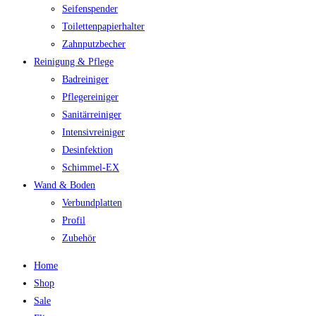
Seifenspender
Toilettenpapierhalter
Zahnputzbecher
Reinigung & Pflege
Badreiniger
Pflegereiniger
Sanitärreiniger
Intensivreiniger
Desinfektion
Schimmel-EX
Wand & Boden
Verbundplatten
Profil
Zubehör
Home
Shop
Sale