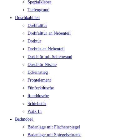
Spezialkleber
Tiefengrund
Duschkabinen
Drehfalttür
Drehfalttür an Nebenteil
Drehtür
Drehtür an Nebenteil
Duschtür mit Seitenwand
Duschtür Nische
Eckeinstieg
Frontelement
Fünfeckdusche
Runddusche
Schiebetür
Walk In
Badmöbel
Badanlage mit Flächenspiegel
Badanlage mit Spiegelschrank