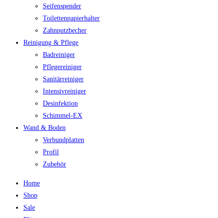
Seifenspender
Toilettenpapierhalter
Zahnputzbecher
Reinigung & Pflege
Badreiniger
Pflegereiniger
Sanitärreiniger
Intensivreiniger
Desinfektion
Schimmel-EX
Wand & Boden
Verbundplatten
Profil
Zubehör
Home
Shop
Sale