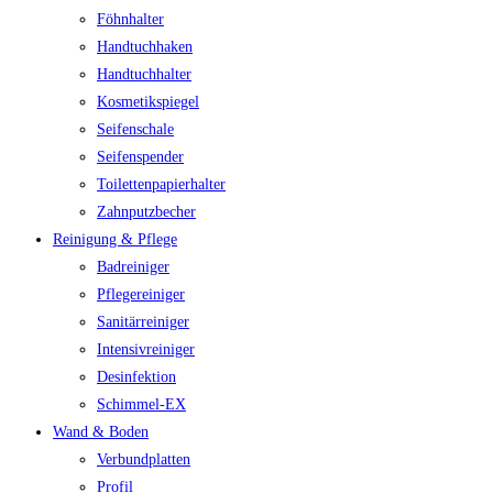
Föhnhalter
Handtuchhaken
Handtuchhalter
Kosmetikspiegel
Seifenschale
Seifenspender
Toilettenpapierhalter
Zahnputzbecher
Reinigung & Pflege
Badreiniger
Pflegereiniger
Sanitärreiniger
Intensivreiniger
Desinfektion
Schimmel-EX
Wand & Boden
Verbundplatten
Profil