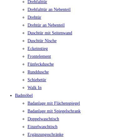
Drehfalttür
Drehfalttür an Nebenteil
Drehtür
Drehtür an Nebenteil
Duschtür mit Seitenwand
Duschtür Nische
Eckeinstieg
Frontelement
Fünfeckdusche
Runddusche
Schiebetür
Walk In
Badmöbel
Badanlage mit Flächenspiegel
Badanlage mit Spiegelschrank
Doppelwaschtisch
Einzelwaschtisch
Ergänzungsschränke