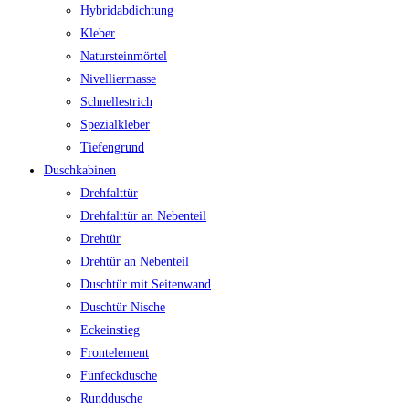
Hybridabdichtung
Kleber
Natursteinmörtel
Nivelliermasse
Schnellestrich
Spezialkleber
Tiefengrund
Duschkabinen
Drehfalttür
Drehfalttür an Nebenteil
Drehtür
Drehtür an Nebenteil
Duschtür mit Seitenwand
Duschtür Nische
Eckeinstieg
Frontelement
Fünfeckdusche
Runddusche