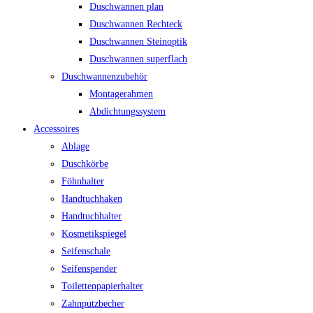
Duschwannen plan
Duschwannen Rechteck
Duschwannen Steinoptik
Duschwannen superflach
Duschwannenzubehör
Montagerahmen
Abdichtungssystem
Accessoires
Ablage
Duschkörbe
Föhnhalter
Handtuchhaken
Handtuchhalter
Kosmetikspiegel
Seifenschale
Seifenspender
Toilettenpapierhalter
Zahnputzbecher