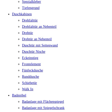
Spezialkleber
Tiefengrund
Duschkabinen
Drehfalttür
Drehfalttür an Nebenteil
Drehtür
Drehtür an Nebenteil
Duschtür mit Seitenwand
Duschtür Nische
Eckeinstieg
Frontelement
Fünfeckdusche
Runddusche
Schiebetür
Walk In
Badmöbel
Badanlage mit Flächenspiegel
Badanlage mit Spiegelschrank