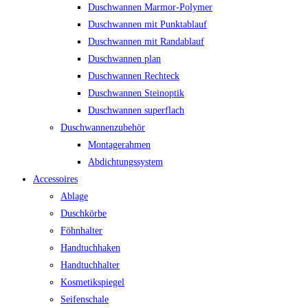
Duschwannen Marmor-Polymer
Duschwannen mit Punktablauf
Duschwannen mit Randablauf
Duschwannen plan
Duschwannen Rechteck
Duschwannen Steinoptik
Duschwannen superflach
Duschwannenzubehör
Montagerahmen
Abdichtungssystem
Accessoires
Ablage
Duschkörbe
Föhnhalter
Handtuchhaken
Handtuchhalter
Kosmetikspiegel
Seifenschale