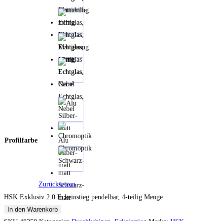
Chinchilla
Echtglas,
Mattierung
Echtglas,
mittig
Mattglas
Echtglas,
Carré
Echtglas,
Nebel
Profilfarbe
Alu
Chromoptik
Silber-
matt
Zurücksetzen
Schwarz-
HSK Exklusiv 2.0 Eckeinstieg pendelbar, 4-teilig Menge
matt
In den Warenkorb