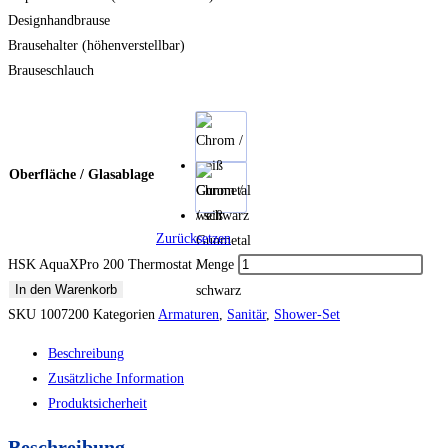
Designhandbrause
Brausehalter (höhenverstellbar)
Brauseschlauch
Oberfläche / Glasablage
Chrom /
weiß
Zurücksetzen
Gunmetal
HSK AquaXPro 200 Thermostat Menge
/
In den Warenkorb
schwarz
SKU
1007200
Kategorien
Armaturen
,
Sanitär
,
Shower-Set
Beschreibung
Zusätzliche Information
Produktsicherheit
Beschreibung