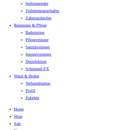
Seifenspender
Toilettenpapierhalter
Zahnputzbecher
Reinigung & Pflege
Badreiniger
Pflegereiniger
Sanitärreiniger
Intensivreiniger
Desinfektion
Schimmel-EX
Wand & Boden
Verbundplatten
Profil
Zubehör
Home
Shop
Sale