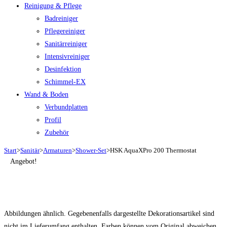
Reinigung & Pflege
Badreiniger
Pflegereiniger
Sanitärreiniger
Intensivreiniger
Desinfektion
Schimmel-EX
Wand & Boden
Verbundplatten
Profil
Zubehör
Start
>
Sanitär
>
Armaturen
>
Shower-Set
>
HSK AquaXPro 200 Thermostat
Angebot!
Abbildungen ähnlich. Gegebenenfalls dargestellte Dekorationsartikel sind
nicht im Lieferumfang enthalten. Farben können vom Original abweichen.