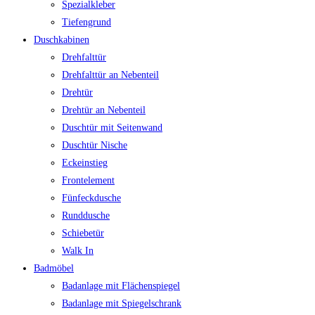
Spezialkleber
Tiefengrund
Duschkabinen
Drehfalttür
Drehfalttür an Nebenteil
Drehtür
Drehtür an Nebenteil
Duschtür mit Seitenwand
Duschtür Nische
Eckeinstieg
Frontelement
Fünfeckdusche
Runddusche
Schiebetür
Walk In
Badmöbel
Badanlage mit Flächenspiegel
Badanlage mit Spiegelschrank