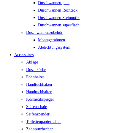
Duschwannen plan
Duschwannen Rechteck
Duschwannen Steinoptik
Duschwannen superflach
Duschwannenzubehör
Montagerahmen
Abdichtungssystem
Accessoires
Ablage
Duschkörbe
Föhnhalter
Handtuchhaken
Handtuchhalter
Kosmetikspiegel
Seifenschale
Seifenspender
Toilettenpapierhalter
Zahnputzbecher