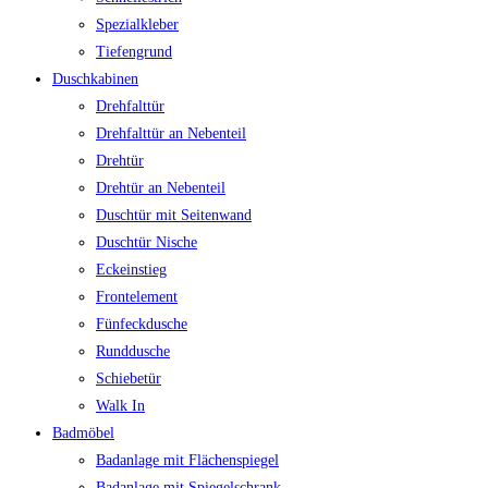
Spezialkleber
Tiefengrund
Duschkabinen
Drehfalttür
Drehfalttür an Nebenteil
Drehtür
Drehtür an Nebenteil
Duschtür mit Seitenwand
Duschtür Nische
Eckeinstieg
Frontelement
Fünfeckdusche
Runddusche
Schiebetür
Walk In
Badmöbel
Badanlage mit Flächenspiegel
Badanlage mit Spiegelschrank