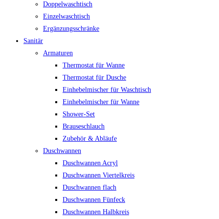
Doppelwaschtisch
Einzelwaschtisch
Ergänzungsschränke
Sanitär
Armaturen
Thermostat für Wanne
Thermostat für Dusche
Einhebelmischer für Waschtisch
Einhebelmischer für Wanne
Shower-Set
Brauseschlauch
Zubehör & Abläufe
Duschwannen
Duschwannen Acryl
Duschwannen Viertelkreis
Duschwannen flach
Duschwannen Fünfeck
Duschwannen Halbkreis