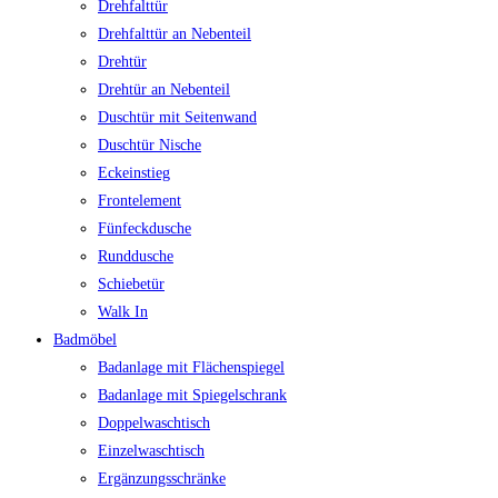
Drehfalttür
Drehfalttür an Nebenteil
Drehtür
Drehtür an Nebenteil
Duschtür mit Seitenwand
Duschtür Nische
Eckeinstieg
Frontelement
Fünfeckdusche
Runddusche
Schiebetür
Walk In
Badmöbel
Badanlage mit Flächenspiegel
Badanlage mit Spiegelschrank
Doppelwaschtisch
Einzelwaschtisch
Ergänzungsschränke