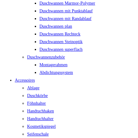
Duschwannen Marmor-Polymer
Duschwannen mit Punktablauf
Duschwannen mit Randablauf
Duschwannen plan
Duschwannen Rechteck
Duschwannen Steinoptik
Duschwannen superflach
Duschwannenzubehör
Montagerahmen
Abdichtungssystem
Accessoires
Ablage
Duschkörbe
Föhnhalter
Handtuchhaken
Handtuchhalter
Kosmetikspiegel
Seifenschale