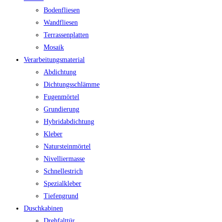
Bodenfliesen
Wandfliesen
Terrassenplatten
Mosaik
Verarbeitungsmaterial
Abdichtung
Dichtungsschlämme
Fugenmörtel
Grundierung
Hybridabdichtung
Kleber
Natursteinmörtel
Nivelliermasse
Schnellestrich
Spezialkleber
Tiefengrund
Duschkabinen
Drehfalttür