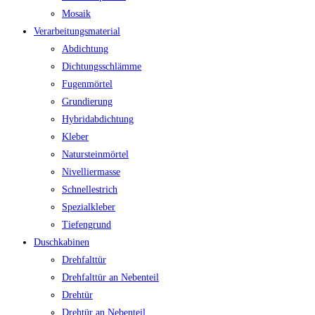
Mosaik
Verarbeitungsmaterial
Abdichtung
Dichtungsschlämme
Fugenmörtel
Grundierung
Hybridabdichtung
Kleber
Natursteinmörtel
Nivelliermasse
Schnellestrich
Spezialkleber
Tiefengrund
Duschkabinen
Drehfalttür
Drehfalttür an Nebenteil
Drehtür
Drehtür an Nebenteil