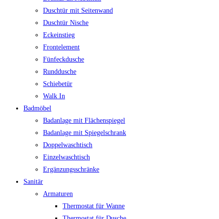
Duschtür mit Seitenwand
Duschtür Nische
Eckeinstieg
Frontelement
Fünfeckdusche
Runddusche
Schiebetür
Walk In
Badmöbel
Badanlage mit Flächenspiegel
Badanlage mit Spiegelschrank
Doppelwaschtisch
Einzelwaschtisch
Ergänzungsschränke
Sanitär
Armaturen
Thermostat für Wanne
Thermostat für Dusche