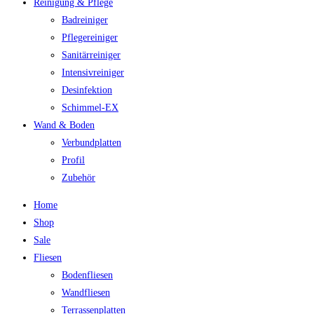
Reinigung & Pflege
Badreiniger
Pflegereiniger
Sanitärreiniger
Intensivreiniger
Desinfektion
Schimmel-EX
Wand & Boden
Verbundplatten
Profil
Zubehör
Home
Shop
Sale
Fliesen
Bodenfliesen
Wandfliesen
Terrassenplatten