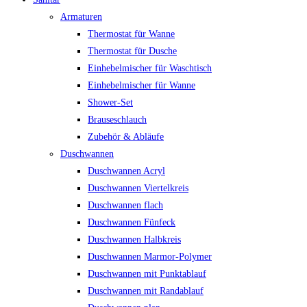
Armaturen
Thermostat für Wanne
Thermostat für Dusche
Einhebelmischer für Waschtisch
Einhebelmischer für Wanne
Shower-Set
Brauseschlauch
Zubehör & Abläufe
Duschwannen
Duschwannen Acryl
Duschwannen Viertelkreis
Duschwannen flach
Duschwannen Fünfeck
Duschwannen Halbkreis
Duschwannen Marmor-Polymer
Duschwannen mit Punktablauf
Duschwannen mit Randablauf