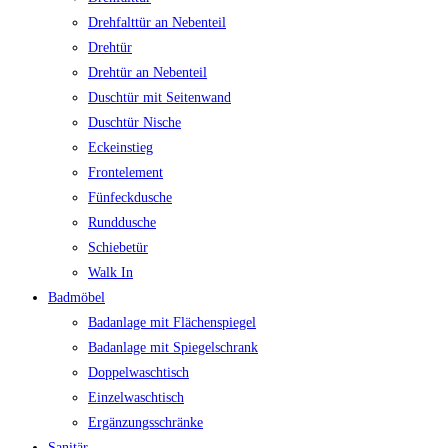
Drehfalttür an Nebenteil
Drehtür
Drehtür an Nebenteil
Duschtür mit Seitenwand
Duschtür Nische
Eckeinstieg
Frontelement
Fünfeckdusche
Runddusche
Schiebetür
Walk In
Badmöbel
Badanlage mit Flächenspiegel
Badanlage mit Spiegelschrank
Doppelwaschtisch
Einzelwaschtisch
Ergänzungsschränke
Sanitär