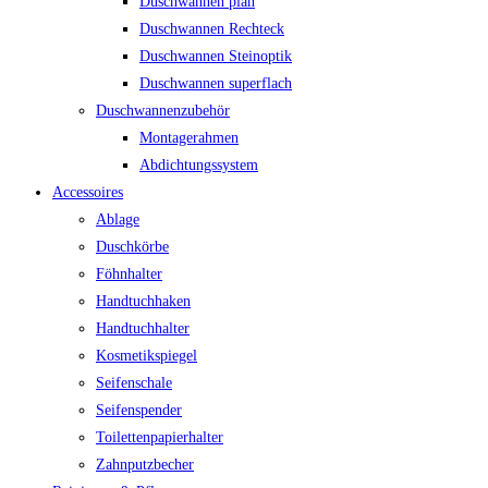
Duschwannen plan
Duschwannen Rechteck
Duschwannen Steinoptik
Duschwannen superflach
Duschwannenzubehör
Montagerahmen
Abdichtungssystem
Accessoires
Ablage
Duschkörbe
Föhnhalter
Handtuchhaken
Handtuchhalter
Kosmetikspiegel
Seifenschale
Seifenspender
Toilettenpapierhalter
Zahnputzbecher