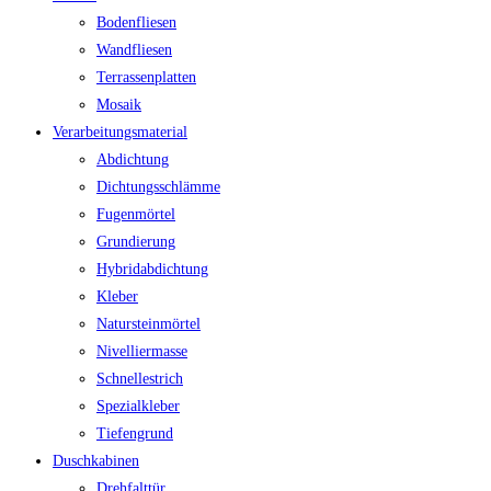
Bodenfliesen
Wandfliesen
Terrassenplatten
Mosaik
Verarbeitungsmaterial
Abdichtung
Dichtungsschlämme
Fugenmörtel
Grundierung
Hybridabdichtung
Kleber
Natursteinmörtel
Nivelliermasse
Schnellestrich
Spezialkleber
Tiefengrund
Duschkabinen
Drehfalttür