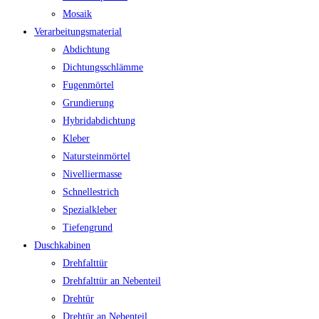
Mosaik
Verarbeitungsmaterial
Abdichtung
Dichtungsschlämme
Fugenmörtel
Grundierung
Hybridabdichtung
Kleber
Natursteinmörtel
Nivelliermasse
Schnellestrich
Spezialkleber
Tiefengrund
Duschkabinen
Drehfalttür
Drehfalttür an Nebenteil
Drehtür
Drehtür an Nebenteil