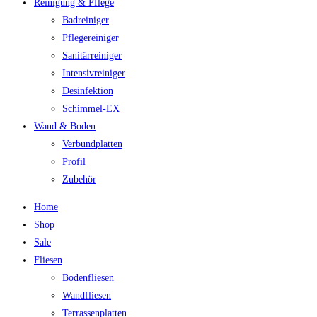
Reinigung & Pflege
Badreiniger
Pflegereiniger
Sanitärreiniger
Intensivreiniger
Desinfektion
Schimmel-EX
Wand & Boden
Verbundplatten
Profil
Zubehör
Home
Shop
Sale
Fliesen
Bodenfliesen
Wandfliesen
Terrassenplatten