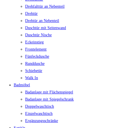
Drehfalttür an Nebenteil
Drehtür
Drehtür an Nebenteil
Duschtür mit Seitenwand
Duschtür Nische
Eckeinstieg
Frontelement
Fünfeckdusche
Runddusche
Schiebetür
Walk In
Badmöbel
Badanlage mit Flächenspiegel
Badanlage mit Spiegelschrank
Doppelwaschtisch
Einzelwaschtisch
Ergänzungsschränke
Sanitär