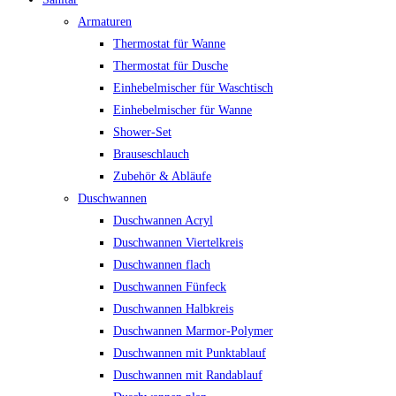
Armaturen
Thermostat für Wanne
Thermostat für Dusche
Einhebelmischer für Waschtisch
Einhebelmischer für Wanne
Shower-Set
Brauseschlauch
Zubehör & Abläufe
Duschwannen
Duschwannen Acryl
Duschwannen Viertelkreis
Duschwannen flach
Duschwannen Fünfeck
Duschwannen Halbkreis
Duschwannen Marmor-Polymer
Duschwannen mit Punktablauf
Duschwannen mit Randablauf