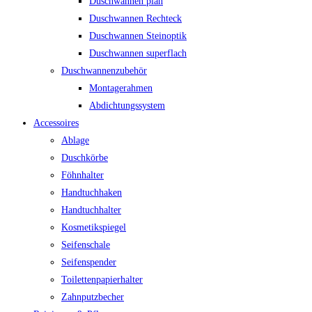
Duschwannen plan
Duschwannen Rechteck
Duschwannen Steinoptik
Duschwannen superflach
Duschwannenzubehör
Montagerahmen
Abdichtungssystem
Accessoires
Ablage
Duschkörbe
Föhnhalter
Handtuchhaken
Handtuchhalter
Kosmetikspiegel
Seifenschale
Seifenspender
Toilettenpapierhalter
Zahnputzbecher