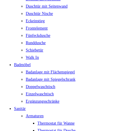
Duschtür mit Seitenwand
Duschtür Nische
Eckeinstieg
Frontelement
Fünfeckdusche
Runddusche
Schiebetür
Walk In
Badmöbel
Badanlage mit Flächenspiegel
Badanlage mit Spiegelschrank
Doppelwaschtisch
Einzelwaschtisch
Ergänzungsschränke
Sanitär
Armaturen
Thermostat für Wanne
Thermostat für Dusche