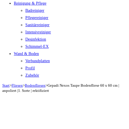
Reinigung & Pflege
Badreiniger
Pflegereiniger
Sanitärreiniger
Intensivreiniger
Desinfektion
Schimmel-EX
Wand & Boden
Verbundplatten
Profil
Zubehör
Start
>
Fliesen
>
Bodenfliesen
>
Gepadi Nexos Taupe Bodenfliese 60 x 60 cm |
anpoliert |1. Sorte | rektifiziert