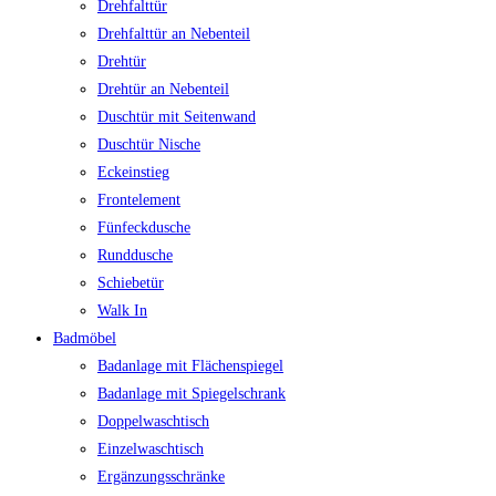
Drehfalttür
Drehfalttür an Nebenteil
Drehtür
Drehtür an Nebenteil
Duschtür mit Seitenwand
Duschtür Nische
Eckeinstieg
Frontelement
Fünfeckdusche
Runddusche
Schiebetür
Walk In
Badmöbel
Badanlage mit Flächenspiegel
Badanlage mit Spiegelschrank
Doppelwaschtisch
Einzelwaschtisch
Ergänzungsschränke