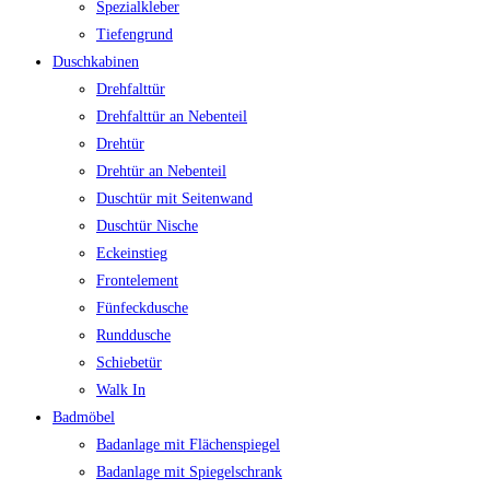
Spezialkleber
Tiefengrund
Duschkabinen
Drehfalttür
Drehfalttür an Nebenteil
Drehtür
Drehtür an Nebenteil
Duschtür mit Seitenwand
Duschtür Nische
Eckeinstieg
Frontelement
Fünfeckdusche
Runddusche
Schiebetür
Walk In
Badmöbel
Badanlage mit Flächenspiegel
Badanlage mit Spiegelschrank