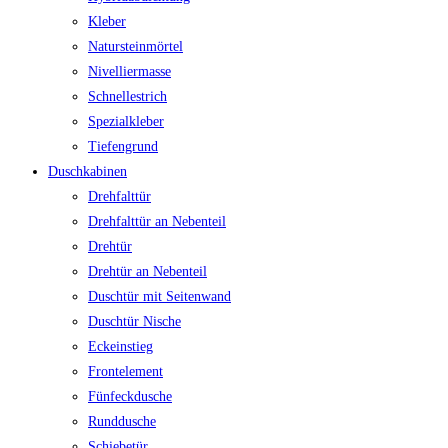
Kleber
Natursteinmörtel
Nivelliermasse
Schnellestrich
Spezialkleber
Tiefengrund
Duschkabinen
Drehfalttür
Drehfalttür an Nebenteil
Drehtür
Drehtür an Nebenteil
Duschtür mit Seitenwand
Duschtür Nische
Eckeinstieg
Frontelement
Fünfeckdusche
Runddusche
Schiebetür