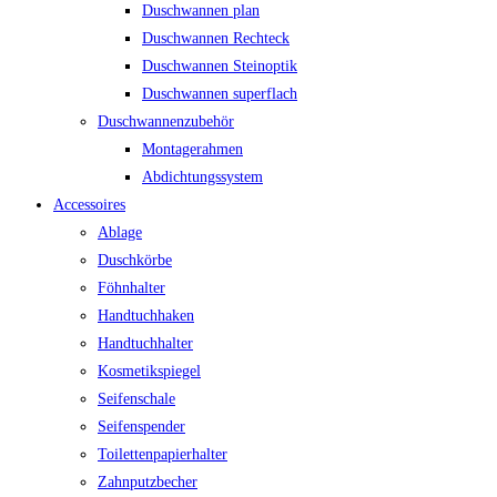
Duschwannen plan
Duschwannen Rechteck
Duschwannen Steinoptik
Duschwannen superflach
Duschwannenzubehör
Montagerahmen
Abdichtungssystem
Accessoires
Ablage
Duschkörbe
Föhnhalter
Handtuchhaken
Handtuchhalter
Kosmetikspiegel
Seifenschale
Seifenspender
Toilettenpapierhalter
Zahnputzbecher