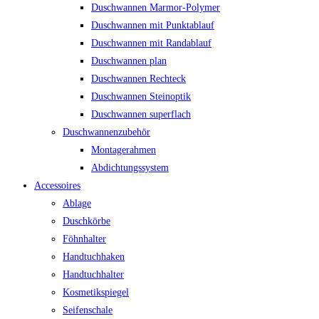
Duschwannen Marmor-Polymer
Duschwannen mit Punktablauf
Duschwannen mit Randablauf
Duschwannen plan
Duschwannen Rechteck
Duschwannen Steinoptik
Duschwannen superflach
Duschwannenzubehör
Montagerahmen
Abdichtungssystem
Accessoires
Ablage
Duschkörbe
Föhnhalter
Handtuchhaken
Handtuchhalter
Kosmetikspiegel
Seifenschale