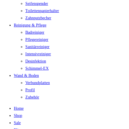
Seifenspender
Toilettenpapierhalter
Zahnputzbecher
Reinigung & Pflege
Badreiniger
Pflegereiniger
Sanitärreiniger
Intensivreiniger
Desinfektion
Schimmel-EX
Wand & Boden
Verbundplatten
Profil
Zubehör
Home
Shop
Sale