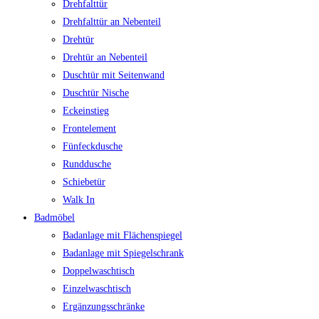
Drehfalttür
Drehfalttür an Nebenteil
Drehtür
Drehtür an Nebenteil
Duschtür mit Seitenwand
Duschtür Nische
Eckeinstieg
Frontelement
Fünfeckdusche
Runddusche
Schiebetür
Walk In
Badmöbel
Badanlage mit Flächenspiegel
Badanlage mit Spiegelschrank
Doppelwaschtisch
Einzelwaschtisch
Ergänzungsschränke