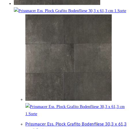
Prissmacer Ess. Plock Grafito Bodenfliese 30,3 x 61,3