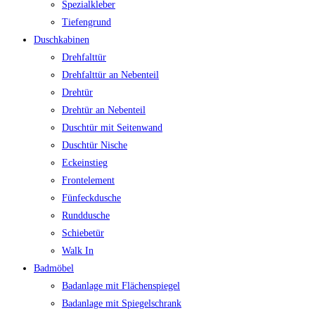
Spezialkleber
Tiefengrund
Duschkabinen
Drehfalttür
Drehfalttür an Nebenteil
Drehtür
Drehtür an Nebenteil
Duschtür mit Seitenwand
Duschtür Nische
Eckeinstieg
Frontelement
Fünfeckdusche
Runddusche
Schiebetür
Walk In
Badmöbel
Badanlage mit Flächenspiegel
Badanlage mit Spiegelschrank