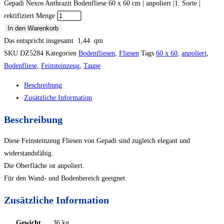
Gepadi Nexos Anthrazit Bodenfliese 60 x 60 cm | anpoliert |1. Sorte |
rektifiziert Menge
In den Warenkorb
Das entspricht insgesamt
1,44
qm
SKU
DZ5284
Kategorien
Bodenfliesen
,
Fliesen
Tags
60 x 60
,
anpoliert
,
Bodenfliese
,
Feinsteinzeug
,
Taupe
Beschreibung
Zusätzliche Information
Beschreibung
Diese Feinsteinzeug Fliesen von Gepadi sind zugleich elegant und
widerstandsfähig.
Die Oberfläche ist anpoliert.
Für den Wand- und Bodenbereich geeignet.
Zusätzliche Information
Gewicht
36 kg