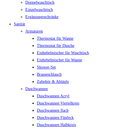
Doppelwaschtisch
Einzelwaschtisch
Ergänzungsschränke
Sanitär
Armaturen
Thermostat für Wanne
Thermostat für Dusche
Einhebelmischer für Waschtisch
Einhebelmischer für Wanne
Shower-Set
Brauseschlauch
Zubehör & Abläufe
Duschwannen
Duschwannen Acryl
Duschwannen Viertelkreis
Duschwannen flach
Duschwannen Fünfeck
Duschwannen Halbkreis