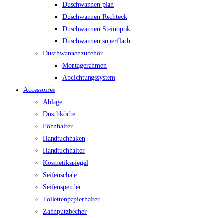
Duschwannen plan
Duschwannen Rechteck
Duschwannen Steinoptik
Duschwannen superflach
Duschwannenzubehör
Montagerahmen
Abdichtungssystem
Accessoires
Ablage
Duschkörbe
Föhnhalter
Handtuchhaken
Handtuchhalter
Kosmetikspiegel
Seifenschale
Seifenspender
Toilettenpapierhalter
Zahnputzbecher