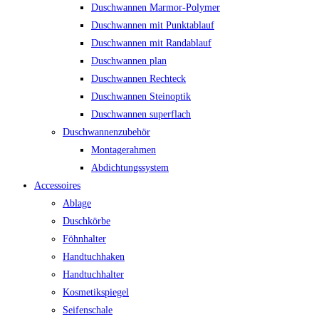
Duschwannen Marmor-Polymer
Duschwannen mit Punktablauf
Duschwannen mit Randablauf
Duschwannen plan
Duschwannen Rechteck
Duschwannen Steinoptik
Duschwannen superflach
Duschwannenzubehör
Montagerahmen
Abdichtungssystem
Accessoires
Ablage
Duschkörbe
Föhnhalter
Handtuchhaken
Handtuchhalter
Kosmetikspiegel
Seifenschale