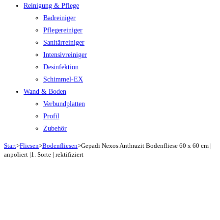
Reinigung & Pflege
Badreiniger
Pflegereiniger
Sanitärreiniger
Intensivreiniger
Desinfektion
Schimmel-EX
Wand & Boden
Verbundplatten
Profil
Zubehör
Start
>
Fliesen
>
Bodenfliesen
>
Gepadi Nexos Anthrazit Bodenfliese 60 x 60 cm |
anpoliert |1. Sorte | rektifiziert