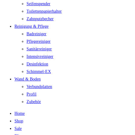
Seifenspender
Toilettenpapierhalter
Zahnputzbecher
Reinigung & Pflege
Badreiniger
Pflegereiniger
Sanitärreiniger
Intensivreiniger
Desinfektion
Schimmel-EX
Wand & Boden
Verbundplatten
Profil
Zubehör
Home
Shop
Sale