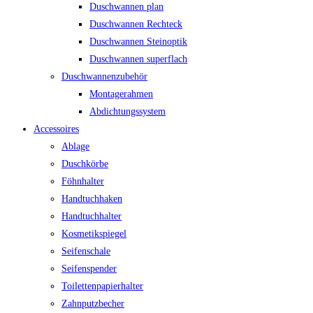
Duschwannen plan
Duschwannen Rechteck
Duschwannen Steinoptik
Duschwannen superflach
Duschwannenzubehör
Montagerahmen
Abdichtungssystem
Accessoires
Ablage
Duschkörbe
Föhnhalter
Handtuchhaken
Handtuchhalter
Kosmetikspiegel
Seifenschale
Seifenspender
Toilettenpapierhalter
Zahnputzbecher