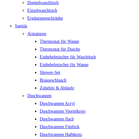
Doppelwaschtisch
Einzelwaschtisch
Ergänzungsschränke
Sanitär
Armaturen
Thermostat für Wanne
Thermostat für Dusche
Einhebelmischer für Waschtisch
Einhebelmischer für Wanne
Shower-Set
Brauseschlauch
Zubehör & Abläufe
Duschwannen
Duschwannen Acryl
Duschwannen Viertelkreis
Duschwannen flach
Duschwannen Fünfeck
Duschwannen Halbkreis