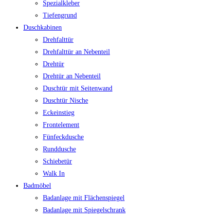
Spezialkleber
Tiefengrund
Duschkabinen
Drehfalttür
Drehfalttür an Nebenteil
Drehtür
Drehtür an Nebenteil
Duschtür mit Seitenwand
Duschtür Nische
Eckeinstieg
Frontelement
Fünfeckdusche
Runddusche
Schiebetür
Walk In
Badmöbel
Badanlage mit Flächenspiegel
Badanlage mit Spiegelschrank