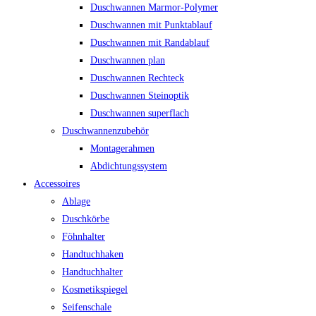
Duschwannen Marmor-Polymer
Duschwannen mit Punktablauf
Duschwannen mit Randablauf
Duschwannen plan
Duschwannen Rechteck
Duschwannen Steinoptik
Duschwannen superflach
Duschwannenzubehör
Montagerahmen
Abdichtungssystem
Accessoires
Ablage
Duschkörbe
Föhnhalter
Handtuchhaken
Handtuchhalter
Kosmetikspiegel
Seifenschale