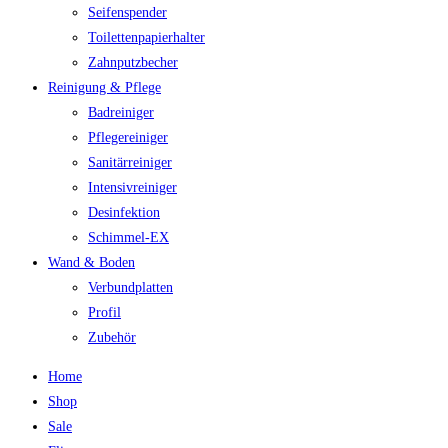
Seifenspender
Toilettenpapierhalter
Zahnputzbecher
Reinigung & Pflege
Badreiniger
Pflegereiniger
Sanitärreiniger
Intensivreiniger
Desinfektion
Schimmel-EX
Wand & Boden
Verbundplatten
Profil
Zubehör
Home
Shop
Sale