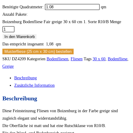
Benötigte Quadratmeter:
qm
Anzahl Pakete:
Boizenburg Bodenfliese Fair greige 30 x 60 cm 1. Sorte R10/B Menge
In den Warenkorb
Das entspricht insgesamt
1,08
qm
Musterfliese (25 cm x 30 cm) bestellen
SKU
DZ4209
Kategorien
Bodenfliesen
,
Fliesen
Tags
30 x 60
,
Bodenfliese
,
Greige
Beschreibung
Zusätzliche Information
Beschreibung
Diese Feinsteinzeug Fliesen von Boizenburg in der Farbe greige sind
zugleich elegant und widerstandsfähig.
Die Oberfläche ist matt und hat eine Rutschklasse von R10/B.