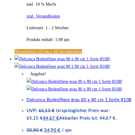
inkl. 19 % MwSt.
zzgl. Versandkosten
Lieferzeit:
1 - 2 Wochen
Produkt enthält: 1,08
qm
Musterfliese (25 cm x 30 cm) bestellen
Angebot!
Delconca Bodenfliese grau 80 x 80 cm 1.Sorte R10B
UVP:
65,15
€
Ursprünglicher Preis war:
65,15 €
44,67
€
Aktueller Preis ist: 44,67 €.
50,90
€
34,90
€
/
qm