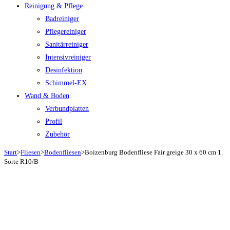
Reinigung & Pflege
Badreiniger
Pflegereiniger
Sanitärreiniger
Intensivreiniger
Desinfektion
Schimmel-EX
Wand & Boden
Verbundplatten
Profil
Zubehör
Start
>
Fliesen
>
Bodenfliesen
>
Boizenburg Bodenfliese Fair greige 30 x 60 cm 1.
Sorte R10/B