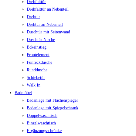
Drehfalttür
Drehfalttür an Nebenteil
Drehtür
Drehtür an Nebenteil
Duschtür mit Seitenwand
Duschtür Nische
Eckeinstieg
Frontelement
Fünfeckdusche
Runddusche
Schiebetür
Walk In
Badmöbel
Badanlage mit Flächenspiegel
Badanlage mit Spiegelschrank
Doppelwaschtisch
Einzelwaschtisch
Ergänzungsschränke