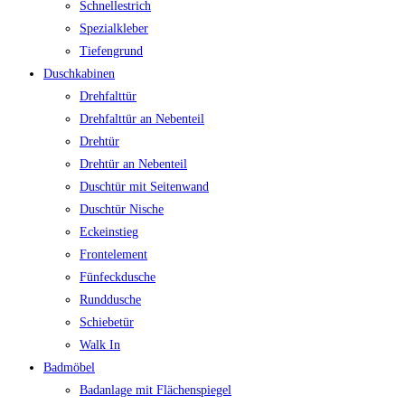
Schnellestrich
Spezialkleber
Tiefengrund
Duschkabinen
Drehfalttür
Drehfalttür an Nebenteil
Drehtür
Drehtür an Nebenteil
Duschtür mit Seitenwand
Duschtür Nische
Eckeinstieg
Frontelement
Fünfeckdusche
Runddusche
Schiebetür
Walk In
Badmöbel
Badanlage mit Flächenspiegel