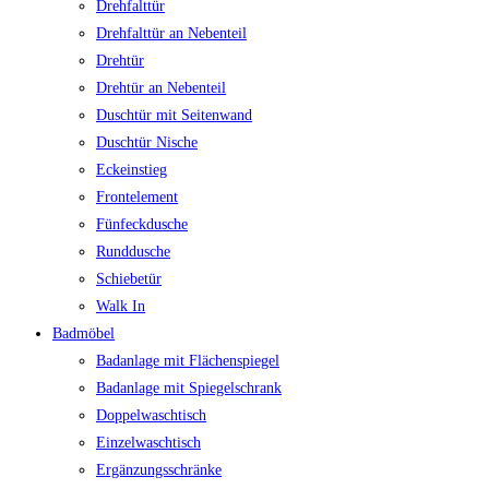
Drehfalttür
Drehfalttür an Nebenteil
Drehtür
Drehtür an Nebenteil
Duschtür mit Seitenwand
Duschtür Nische
Eckeinstieg
Frontelement
Fünfeckdusche
Runddusche
Schiebetür
Walk In
Badmöbel
Badanlage mit Flächenspiegel
Badanlage mit Spiegelschrank
Doppelwaschtisch
Einzelwaschtisch
Ergänzungsschränke