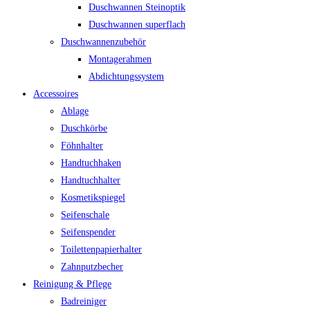
Duschwannen Steinoptik
Duschwannen superflach
Duschwannenzubehör
Montagerahmen
Abdichtungssystem
Accessoires
Ablage
Duschkörbe
Föhnhalter
Handtuchhaken
Handtuchhalter
Kosmetikspiegel
Seifenschale
Seifenspender
Toilettenpapierhalter
Zahnputzbecher
Reinigung & Pflege
Badreiniger