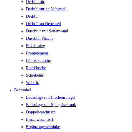
Drehfalttür
Drehfalttür an Nebenteil
Drehtür
Drehtür an Nebenteil
Duschtür mit Seitenwand
Duschtür Nische
Eckeinstieg
Frontelement
Fünfeckdusche
Runddusche
Schiebetür
Walk In
Badmöbel
Badanlage mit Flächenspiegel
Badanlage mit Spiegelschrank
Doppelwaschtisch
Einzelwaschtisch
Ergänzungsschränke