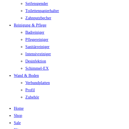
Seifenspender
Toilettenpapierhalter
Zahnputzbecher
Reinigung & Pflege
Badreiniger
Pflegereiniger
Sanitärreiniger
Intensivreiniger
Desinfektion
Schimmel-EX
Wand & Boden
Verbundplatten
Profil
Zubehör
Home
Shop
Sale