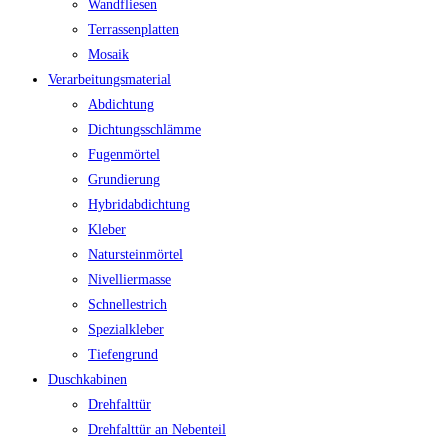
Wandfliesen
Terrassenplatten
Mosaik
Verarbeitungsmaterial
Abdichtung
Dichtungsschlämme
Fugenmörtel
Grundierung
Hybridabdichtung
Kleber
Natursteinmörtel
Nivelliermasse
Schnellestrich
Spezialkleber
Tiefengrund
Duschkabinen
Drehfalttür
Drehfalttür an Nebenteil