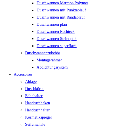
Duschwannen Marmor-Polymer
Duschwannen mit Punktablauf
Duschwannen mit Randablauf
Duschwannen plan
Duschwannen Rechteck
Duschwannen Steinoptik
Duschwannen superflach
Duschwannenzubehör
Montagerahmen
Abdichtungssystem
Accessoires
Ablage
Duschkörbe
Föhnhalter
Handtuchhaken
Handtuchhalter
Kosmetikspiegel
Seifenschale