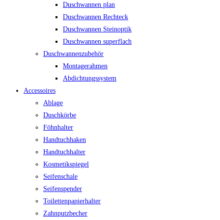
Duschwannen plan
Duschwannen Rechteck
Duschwannen Steinoptik
Duschwannen superflach
Duschwannenzubehör
Montagerahmen
Abdichtungssystem
Accessoires
Ablage
Duschkörbe
Föhnhalter
Handtuchhaken
Handtuchhalter
Kosmetikspiegel
Seifenschale
Seifenspender
Toilettenpapierhalter
Zahnputzbecher