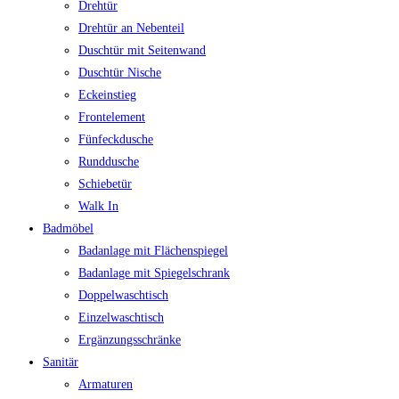
Drehtür
Drehtür an Nebenteil
Duschtür mit Seitenwand
Duschtür Nische
Eckeinstieg
Frontelement
Fünfeckdusche
Runddusche
Schiebetür
Walk In
Badmöbel
Badanlage mit Flächenspiegel
Badanlage mit Spiegelschrank
Doppelwaschtisch
Einzelwaschtisch
Ergänzungsschränke
Sanitär
Armaturen