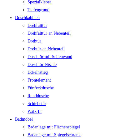
Spezialkleber
Tiefengrund
Duschkabinen
Drehfalttür
Drehfalttür an Nebenteil
Drehtür
Drehtür an Nebenteil
Duschtür mit Seitenwand
Duschtür Nische
Eckeinstieg
Frontelement
Fünfeckdusche
Runddusche
Schiebetür
Walk In
Badmöbel
Badanlage mit Flächenspiegel
Badanlage mit Spiegelschrank